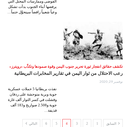
الفوضى وممارسات المحتل التي
يرفضها أبناء الجنوب بدأت تشكل
وعياً شعبياً رافضاً سيتحوَّل حتماً…
تكشف حقائق انفجار ثورة تحرير جنوب اليمن وقوة صمودها وتكذِّب »رويترز«
رعب الاحتلال من ثوار اليمن في تقارير المخابرات البريطانية
نوفمبر 29, 2020
نفذت بريطانيا 5 حملات عسكرية
جوية وبرية متوحشة على ردفان
وفشلت في كسر الثوار ألف غارة
جوية و2.508 صواريخ و183 ألف
قذيفة…
السابق
1
2
3
4
5
6
التالي