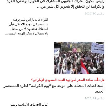
رئيس مكون الحراك الجنوبي المشارك في الحوار الوطني: العزة
والكرامة لن تتحقق إلا بتحرير كل شبر من…
نوفمبر 30, 2020
اللواء خالد باراس للمرتزقة:
ساهمتم في عودة الاحتلال فبأي
استقلال تحتفلون؟! من يحتفل
بالاستقلال لا يتنكر للهوية اليمنية…
هل دقَّت ساعة الصفر لمواجهة العبث السعودي الإماراتي؟
المحافظات المحتلة على موعد مع “يوم الكرامة” لطرد المستعمر
الجديد
نوفمبر 29, 2020
غياب الخدمات الأساسية ونشر