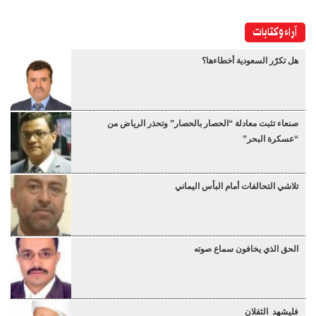
آراء وكتابات
هل تكرّر السعودية أخطاءها؟
صنعاء تثبت معادلة “الحصار بالحصار” وتحذر الرياض من
“عسكرة البحر”
تلاشي التحالفات أمام البأس اليماني
الحق الذي يخافون سماع صوته
فليشهد الثقلان