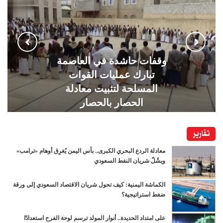
وقفات حاشدة في العاصمة
تبارك عمليات القوات
المسلحة لتثبيت معادلة
الحصار بالحصار
تقارير
معادلة الردع البحري الكبرى.. بأس اليمن يُغرِق أوهام «ترامب»
ويشُلّ شريان النفط السعودي
الكماشة اليمنية: كيف تحول شريان الاقتصاد السعودي إلى ورقة
ضغط استراتيجية؟
على امتداد الحديدة.. أنوار المولد ترسم لوحة الفرح استعدادًا