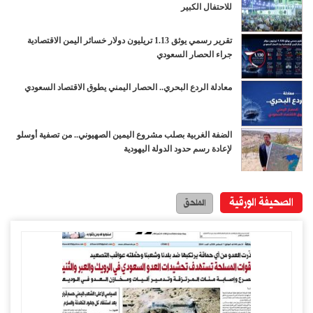
للاحتفال الكبير
تقرير رسمي يوثق 1.13 تريليون دولار خسائر اليمن الاقتصادية
جراء الحصار السعودي
معادلة الردع البحري.. الحصار اليمني يطوق الاقتصاد السعودي
الضفة الغربية بصلب مشروع اليمين الصهيوني.. من تصفية أوسلو
لإعادة رسم حدود الدولة اليهودية
اليمن والسعودية نحو الحسم.. والمنطقة نحو مواجهة فاصلة
الصحيفة الورقية
الملحق
على وقع الانتصارات.. المحافظات اليمنية تدشن فعاليات المولد
النبوي الشريف
أشغال محافظة صنعاء.. إنجازات نوعية تعزز التنمية وترتقي بالبنية
التحتية