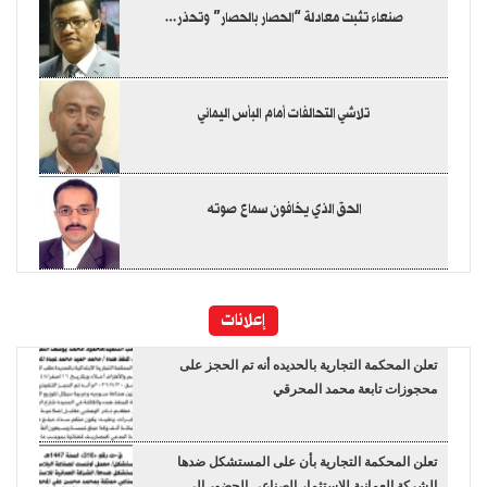
صنعاء تثبت معادلة “الحصار بالحصار” وتحذر…
تلاشي التحالفات أمام البأس اليماني
الحق الذي يخافون سماع صوته
إعلانات
تعلن المحكمة التجارية بالحديده أنه تم الحجز على
محجوزات تابعة محمد المحرقي
تعلن المحكمة التجارية بأن على المستشكل ضدها
الشركة العمانية للاستثمار الصناعي الحضور الى