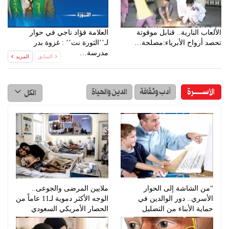
الألعاب النارية.. قنابل موقوتة
العلامة فؤاد ناجي في حوار
تحصد أرواح الأبرياء:مصلحة…
لـ’’الثورة نت’’ : غزوة بدر
مدرسة…
السابق
المزيد
الأســــــرة
أدب وثقافة
الدين والحياة
الكل
“من الشاشة إلى الحوار
ملايين المرضى والجوعى..
الأسري.. دور الوالدين في
الوجه الأكثر دموية لـ11 عاماً من
حماية الأبناء من التضليل
الحصار الأمريكي السعودي
الإخباري”