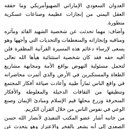
العدوان السعودي الإماراتي الصهيوأمريكي وما حققه
العقل اليمني من إنجازات عظيمة وصناعات عسكرية
متطورة.
وأضاف: مهما تحدثت عن شخصية الشهيد القائد ومآثره
ومناقبه وإنجازاته والمنعطفات والتحديات التي وأجهها وهو
يسعى لإرساء دعائم هذه المسيرة القرآنية المظفرة فلن
أفيه حقه فقد كان شخصية استثنائية هيأها الله تعالى
لتحمل مسئولية النهوض بواقع الأمة ومجابهة مشاريع
الطغاة والمستكبرين في الأرض والذي أثمرت محاضراته
في واقع الناس ثماراً طيبة وأعادت صياغة أفكار المجتمع
وتنظيفها من الثقافات الدخيلة والمغلوطة والأفكار
المنحرفة وزرع محلها قيم الإسلام ومبادئ الإيمان وصنع
الوعي في نفوس الناس من خلال القرآن الكريم.
من جانبه أشار عضو المكتب التنفيذي لأنصار الله حسن
الصعدي إلى أنه يشعر بالفخر والاعتزاز وهو يتحدث عن