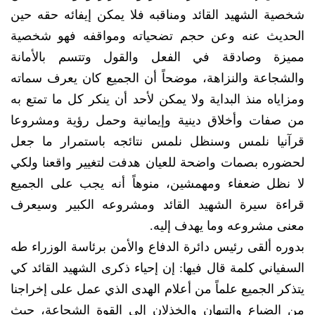
شخصية الشهيد القائد ومناقبه فلا يمكن إيفائه حقه حين
الحديث عنه وعن حجم تضحياته ومواقفه فهو شخصية
مميزة وصادقة في الفعل والقول وتتسم بالأمانة
والشجاعة والنزاهة، موضحاً أن الجميع كان يعرف سماته
ومزاياه منذ البداية ولا يمكن لأحد أن ينكر كل ما تمتع به
من صفات وأخلاق دينية وإيمانية وحمل رؤية ومشروعا
قرآنيا نلمس وسنظل نلمس نتائجه باستمرار ما جعل
لحضوره بصمات واضحة للعيان هدفت لتغيير واقعنا ولكي
لا نظل ضعفاء ومهمشين، منوهاً أنه يجب على الجميع
قراءة سيرة الشهيد القائد ومشروعه الكبير وسيعرف
معنى مشروعه وما يهدف إليه.
بدوره ألقى رئيس دائرة الدفاع والأمن برئاسة الوزراء طه
السفياني كلمة قال فيها: إن إحياء ذكرى الشهيد القائد كي
يتذكر الجميع علماً من أعلام الهدى الذي عمل على إخراجنا
من الضياع والتيهان والخذلان إلى القوة الشجاعة، حيث