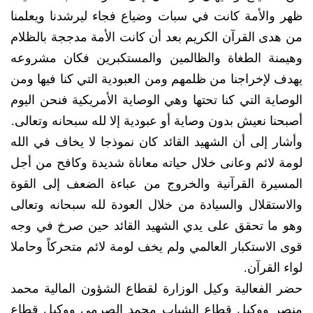
ظهر والأمة كانت في سبات وضياع فجاء ليرشدنا ويعلمنا
من هدى القرآن الكريم بعد أن كانت الأمة مدججة بالظلام
وهيمنة الطغاة والظالمين والمستكبرين فكان مشروعه
يهدف لإخراجنا من ظلمهم ومن العبودية التي كنا فيها ومن
الوصاية التي كنا تحتها وهي الوصاية الأمريكية فنحن اليوم
أصبحنا نعيش بدون وصاية أو عبودية إلا لله سبحانه وتعالى.
وأشار إلى أن الشهيد القائد كان نموذجا لا يخاف في الله
لومة لائم وعانى خلال حياته معاناة شديدة وكافح من أجل
المسيرة القرآنية والخروج من عباءة الضعف إلى القوة
والاستقلال والسيادة من خلال العودة لله سبحانه وتعالى
وهو ما تحقق على يدي الشهيد القائد حين صرخ في وجه
قوى الاستكبار العالمي ولم يخف لومة لائم متحركاً وحاملا
لواء القرآن.
حضر الفعالية وكيل الوزارة لقطاع الشؤون المالية محمد
منصر ووكيل قطاع الشباب محمد الصرمي ووكيل قطاع