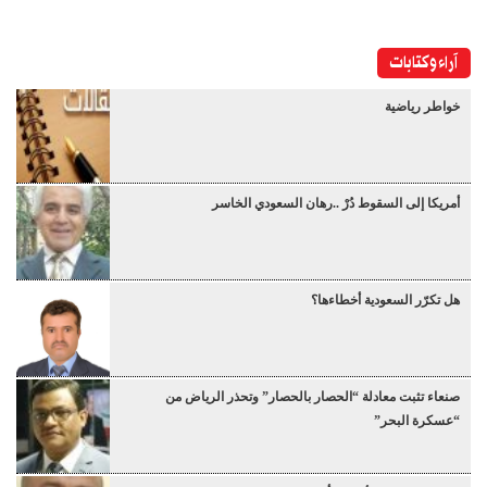
آراء وكتابات
خواطر رياضية
أمريكا إلى السقوط دُرْ ..رهان السعودي الخاسر
هل تكرّر السعودية أخطاءها؟
صنعاء تثبت معادلة “الحصار بالحصار” وتحذر الرياض من
“عسكرة البحر”