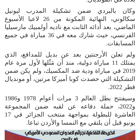
وكان باليردي ضمن تشكيلة المدرب ليونيل
سكالوني، النهائية المكونة من 26 لاعبا الأسبوع
الماضي، بعد أدائه الثابت مع ناديه أولمبيك مارسيليا
الفرنسي، حيث شارك معه في 36 مباراة في جميع
المسابقات.
ولم تعلن الأرجنتين بعد عن بديل للمدافع، الذي
يمتلك 11 مباراة دولية، منذ أن مَثّلها لأول مرة عام
2019 في مباراة ودية ضد المكسيك، ولم يكن ضمن
التشكيلة التي حصدت كوبا أميركا مرتين، أو مونديال
قطر 2022.
وسيفتتح بطل العالم 3 مرات أعوام 1978 و1986
و2022، حملة دفاعه عن لقبه ضمن المجموعة
العاشرة للبطولة بمواجهة منتخب الجزائر في 17
يونيو قبل أن يلتقي مع النمسا والأردن تباعا.