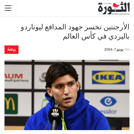
الأرجنتين تخسر جهود المدافع ليوناردو
باليردي في كأس العالم
رياضة
On
يونيو 7, 2026