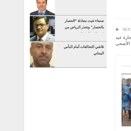
صنعاء تثبت معادلة “الحصار
بالحصار” وتحذر الرياض من
NEX
“عسكرة البحر”
ازة عيد
الأضحى
تلاشي التحالفات أمام البأس
اليماني