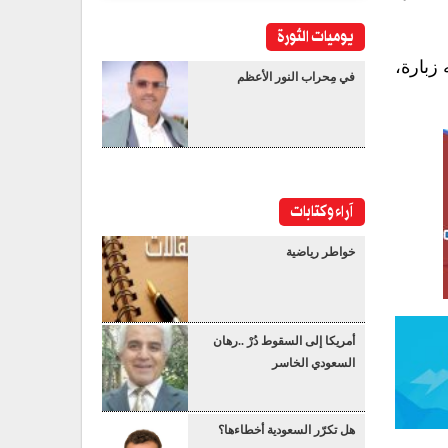
يوميات الثورة
زبارة،
في مِحراب النور الأعظم
آراء وكتابات
خواطر رياضية
أمريكا إلى السقوط دُرْ ..رهان
السعودي الخاسر
هل تكرّر السعودية أخطاءها؟