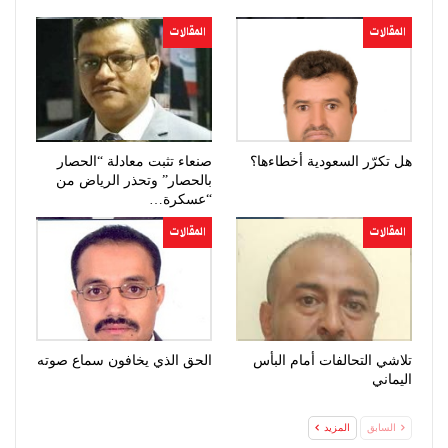
المقالات
المقالات
هل تكرّر السعودية أخطاءها؟
صنعاء تثبت معادلة “الحصار
بالحصار” وتحذر الرياض من
“عسكرة…
المقالات
المقالات
تلاشي التحالفات أمام البأس
الحق الذي يخافون سماع صوته
اليماني
السابق
المزيد