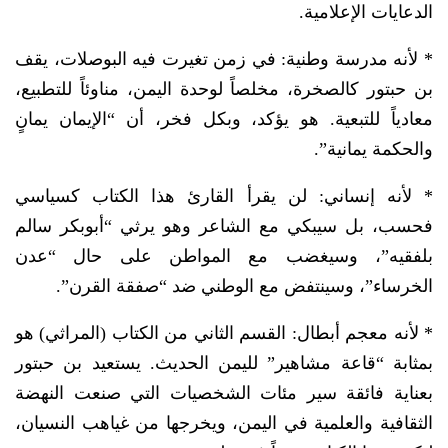
الدعايات الإعلامية.
* لأنه مدرسة وطنية: في زمن تغيرت فيه البوصلات، يقف
بن حبتور كالصخرة، مخلصاً لوحدة اليمن، مناوئاً للتطبيع،
معادياً للتبعية. هو يؤكد، وبكل فخر، أن “الإيمان يمانٍ
والحكمة يمانية”.
* لأنه إنساني: لن يقرأ القارئ هذا الكتاب كسياسي
فحسب، بل سيبكي مع الشاعر وهو يرثي “أبوبكر سالم
بلفقيه”، وسيغضب مع المواطن على حال “عدن
الخرساء”، وسينتفض مع الوطني ضد “صفقة القرن”.
* لأنه معجم أبطال: القسم الثاني من الكتاب (المراثي) هو
بمثابة “قاعة مشاهير” لليمن الحديث. يستعيد بن حبتور
بعناية فائقة سير مئات الشخصيات التي صنعت النهضة
الثقافية والعلمية في اليمن، ويخرجها من غياهب النسيان،