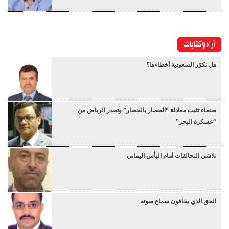
آراء وكتابات
هل تكرّر السعودية أخطاءها؟
صنعاء تثبت معادلة “الحصار بالحصار” وتحذر الرياض من
“عسكرة البحر”
تلاشي التحالفات أمام البأس اليماني
الحق الذي يخافون سماع صوته