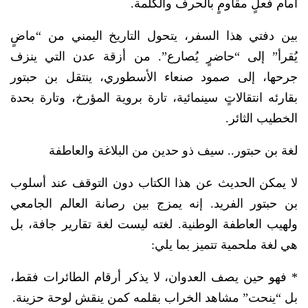
أمام فعلٍ مقاومٍ بالحرف والكلمة.
بين دفتي هذا السفر، يتحول التاريخ اليمني من “ماضٍ
يُقرأ” إلى “حاضرٍ يُصارع”. من أزقة عدن التي ينزف
جرحها، إلى صمود صنعاء الأسطوري، ينتقل بن حبتور
بقارئه انتقالاتٍ سينمائية، تارة بروية المؤرخ، وتارة بحدة
الخطيب الثائر.
لغة بن حبتور.. سيف ذو حدين من البلاغة والعاطفة
لا يمكن الحديث عن هذا الكتاب دون التوقف عند أسلوب
بن حبتور الفريد. إنه يمزج بين رصانة العالم الجامعي
ولهيب العاطفة الوطنية. لغته ليست لغة تقارير جافة، بل
هي لغة ملحمية تتميز بما يلي:
* فهو حين يصف العدوان، لا يذكر أرقام الطائرات فقط،
بل “ينحت” مشاهد الخراب بقلمه كمن ينقش لوحة حزينة.