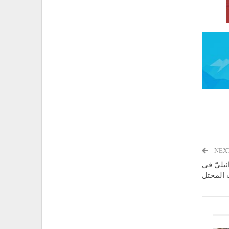
NEX
ئيليّ في
 المحتل