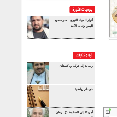
يوميات الثورة
أنوار المولد النبوي .. سر صمود
اليمن وثبات الأمة
آراء وكتابات
رسالة إلى تركيا وباكستان
خواطر رياضية
أمريكا إلى السقوط دُرْ ..رهان