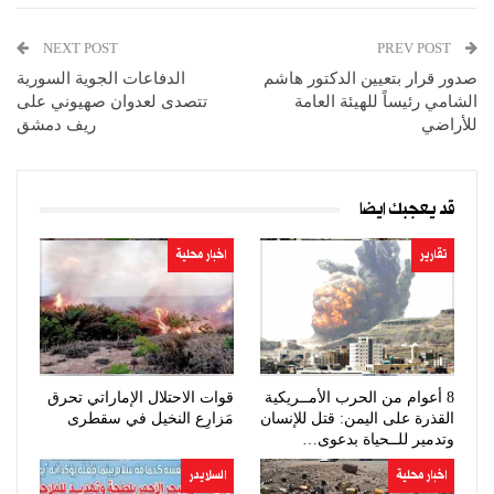
NEXT POST
PREV POST
صدور قرار بتعيين الدكتور هاشم
الدفاعات الجوية السورية
الشامي رئيساً للهيئة العامة
تتصدى لعدوان صهيوني على
للأراضي
ريف دمشق
قد يعجبك ايضا
تقارير
اخبار محلية
8 أعوام من الحرب الأمــريكية
قوات الاحتلال الإماراتي تحرق
القذرة على اليمن: قتل للإنسان
مَزارِع النخيل في سقطرى
وتدمير للــحياة بدعوى…
اخبار محلية
السلايدر