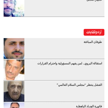
آراء وكتابات
طوفان المباغتة
استقالة البروي.. لمن يفهم المسؤولية واحترام القرارات
الفشل ينتظر “مجلس السلام العالمي”
فاتورة العِنـاد الباهظـة