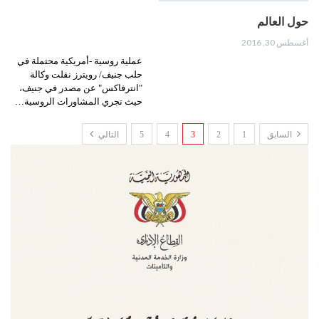
حول العالم
أغسطس 30, 2016
عملية روسية -أمريكية محتملة في
حلب جنيف/ رويترز نقلت وكالة
"انترفاكس" عن مصدر في جنيف،
حيث تجري المشاورات الروسية…
السابق
1
2
3
4
5
التالي