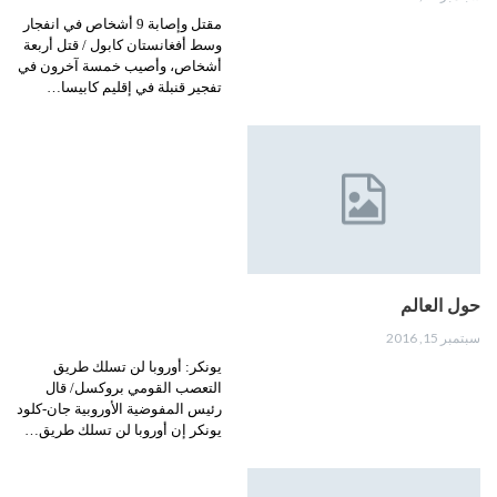
مقتل وإصابة 9 أشخاص في انفجار
وسط أفغانستان كابول / قتل أربعة
أشخاص، وأصيب خمسة آخرون في
تفجير قنبلة في إقليم كابيسا…
حول العالم
سبتمبر 15, 2016
يونكر: أوروبا لن تسلك طريق
التعصب القومي بروكسل/ قال
رئيس المفوضية الأوروبية جان-كلود
يونكر إن أوروبا لن تسلك طريق…