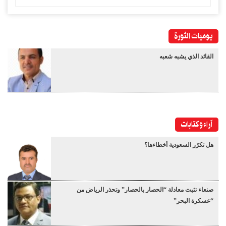
يوميات الثورة
القائد الذي يشبه شعبه
آراء وكتابات
هل تكرّر السعودية أخطاءها؟
صنعاء تثبت معادلة “الحصار بالحصار” وتحذر الرياض من
“عسكرة البحر”