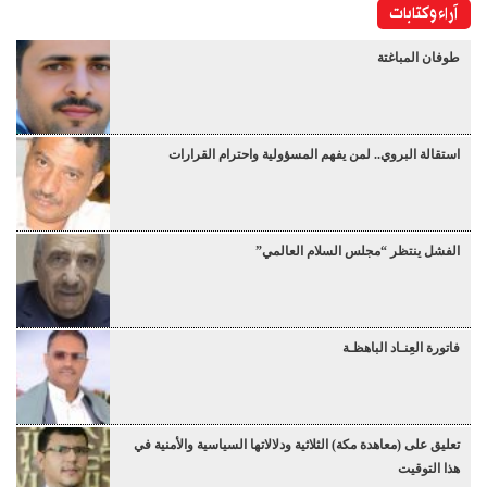
آراء وكتابات
طوفان المباغتة
استقالة البروي.. لمن يفهم المسؤولية واحترام القرارات
الفشل ينتظر “مجلس السلام العالمي”
فاتورة العِنـاد الباهظـة
تعليق على (معاهدة مكة) الثلاثية ودلالاتها السياسية والأمنية في
هذا التوقيت