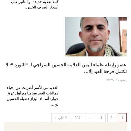
كتلة نقدية جديدة أو التأثير على
أسعار الصرف الخبير…
عضو رابطة علماء اليمن العلامة الحسين السراجي لـ “الثورة “: لا
تكتمل فرحة العيد إلا…
يونيو 12, 2025
العديد من الأسر أضربت عن إحياء
كماليات العيد تضامناً مع أهل غزة
حوار/ أسماء البزاز فضيلة الحسين
بن…
1
2
3
…
304
التالي