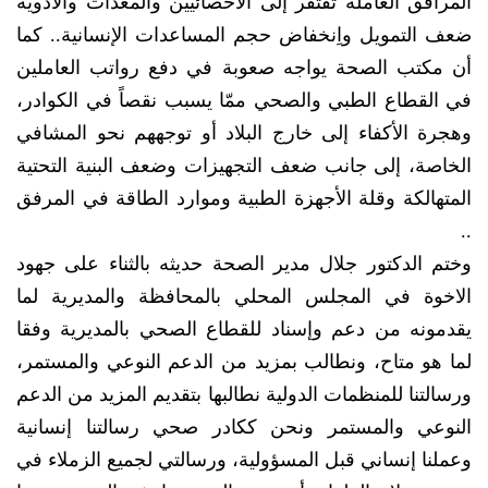
المرافق العاملة تفتقر إلى الأخصائيين والمعدات والأدوية
ضعف التمويل واِنخفاض حجم المساعدات الإنسانية.. كما
أن مكتب الصحة يواجه صعوبة في دفع رواتب العاملين
في القطاع الطبي والصحي ممّا يسبب نقصاً في الكوادر،
وهجرة الأكفاء إلى خارج البلاد أو توجههم نحو المشافي
الخاصة، إلى جانب ضعف التجهيزات وضعف البنية التحتية
المتهالكة وقلة الأجهزة الطبية وموارد الطاقة في المرفق
..
وختم الدكتور جلال مدير الصحة حديثه بالثناء على جهود
الاخوة في المجلس المحلي بالمحافظة والمديرية لما
يقدمونه من دعم وإسناد للقطاع الصحي بالمديرية وفقا
لما هو متاح، ونطالب بمزيد من الدعم النوعي والمستمر،
ورسالتنا للمنظمات الدولية نطالبها بتقديم المزيد من الدعم
النوعي والمستمر ونحن ككادر صحي رسالتنا إنسانية
وعملنا إنساني قبل المسؤولية، ورسالتي لجميع الزملاء في