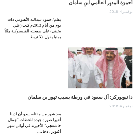
أحمِرَة المِدبِر العالمي ابنِ سلمان
نوفمبر 4, 2018
بقلم/ حمود عبدالله الأهنومي ذات
يوم من أيام 2013م كتب (علي
بخيتي) على صفحته الفيسبوكية مثَلاً
يمنيا يقول: (لا تربط…
ذا نيويوركر: آل سعود في ورطة بسبب تهور بن سلمان
نوفمبر 4, 2018
بعد شهر من مقتله، يبدو أن لدينا
أخيرا صورة جيدة للحظات “جمال
خاشقجي” الأخيرة. في أوائل شهر
أكتوبر ، دخل…