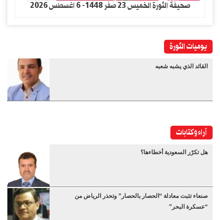
صحيفة الثورة الخميس 23 صفر 1448- 6 اغسطس 2026
يوميات الثورة
القائد الذي يشبه شعبه
آراء وكتابات
هل تكرّر السعودية أخطاءها؟
صنعاء تثبت معادلة “الحصار بالحصار” وتحذر الرياض من
“عسكرة البحر”