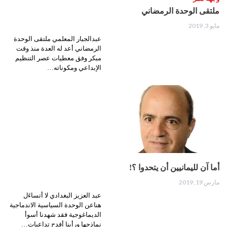
ملتقى الوحدة الرمضاني
مايو 3, 2019
عبدالجبار المعلمي ملتقى الوحدة
الرمضاني أعد له العدة منذ وقت
مبكر وفق معطيات عصر التنظيم
الإبداعي ومكوناته…
أما آن لليمانيين أن يتحدوا ؟!
مارس 19, 2019
عبد العزيز البغدادي لا أتساءَل
هناعن الوحدة السياسية الاندماجية
الديماغوجية فقد شهدنا أسوأ
نماذجها ورأينا أفدح تداعيات…