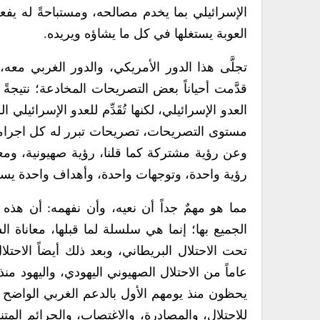
الإسرائيلي بما يخدم مصالحه، ومستباحةً له يفعل
العوبة يستغلها في كل ما يشاؤه ويريده.
تجلَّى هذا الدور الأمريكي، والدور الغربي معه، ا
قدَّمت أحياناً بعض التصريحات المخادعة؛ نتيجةً 
العدو الإسرائيلي، لكنها تُقَدِّم للعدو الإسرائي
مستوى التصريحات، تصريحات تبرر له كل اجرامه، 
وعن رؤية مشتركة كما قلنا، رؤية صهيونية، ومعت
رؤية واحدة، وتوجهات واحدة، وأهداف واحدة يسع
مما هو مهمٌ جداً أن نعيه، وأن نفهمه: أن هذ
الجميع بها؛ إنما هي سلسلة لما قبلها، معاناة 
تحت الاحتلال البريطاني، وبعد ذلك أيضاً الاحت
عاماً من الاحتلال الصهيوني اليهودي، واليهود
يحظون منذ يومهم الأول بالدعم الغربي الواضح جد
للاحتلال، والمصادرة، والاغتصاب، والجرائم المت