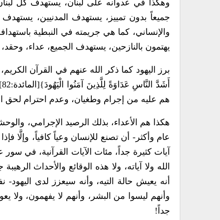
وهكذا في عدوانه على لبنان، يستهدف كل لبنان،
جميعاً بدون تمييز، يستهدف المدنيين، يستهد
والإنساني، كما هي جريمته في النبطية باستهدافه
يهتمون بالنازحين، يستهدف الجميع، عداء، وحقد، 
برز اليهود كما ذكر الله عنهم في القرآن الكريم، وت
أَ
هم عليه من إجرام وطغيان، وعدم احترام لحق الب
هكذا هم الأعداء، بذلك الرصيد الإجرامي، والوحش
عام وأكثر- أن تصنع للإنسان وعياً كافياً، وإلَّا 
آيات كثيرة جداً، مئات الآيات القرآنية، في سور ع
الله ولا آياته، ولا هذه الوقائع والأحداث الرهيب
أنه يعيش حالة التيه، وأنه سيعزز لدى اليهود- ن
وأنهم ليسوا من البشر، وأنهم لا يفهمون، ولا ي
جداً!