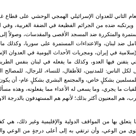
عام الثاني للعدوان الإسرائيلي الهمجي الوحشي على قطاع غز
 ويرتكبه ضده من الجرائم الفظيعة في الضفة الغربية، وفي 
ستمرة والمتكررة ضد المسجد الأقصى والمقدسات، وصولاً إلى 
مل ضد لبنان، والاعتداءات المستمرة على سوريا، وكذلك ما 
إسلامية في إيران، ومجريات الأحداث اليومية في العدوان الإس
ي يتفنن فيها العدو، وكذلك ما يفعله في لبنان بنفس الطريق
كل الناس: للمدنيين، للأطفال، للنساء، للرجال، للمصالح ا
 للمسلمين بشكلٍ خاص، والمجتمع البشري بشكلٍ عام- أن يكون 
فيات ما يجري، وما يسعى له الأعداء مما يفعلونه، وهذه مسألةٌ
، هم المعنيون أكثر بذلك؛ لأنهم هم المستهدفون بالدرجة الا
ا يتعلق بها من المواقف الدولية والإقليمية وغير ذلك، هي كفيل
توى من الوعي، وأن ترتقي به إلى أعلى درجةٍ من الوعي وال