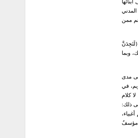
بنائها
المدني
هم ممن
جِدَنَّ
قاً لذلك، وبما
لى مدى
ريم، في
لا كلام
نى ذلك:
غبياء،
 مؤسفٌ