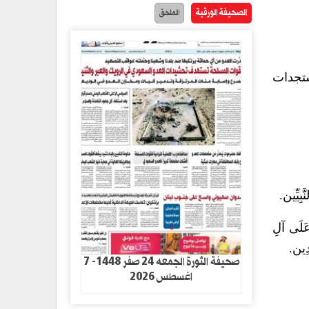
الصحيفة الورقية
الملحق
ستجدات
َبِيِّين.
عَلَى آلِ
دِين.
صحيفة الثورة الجمعه 24 صفر 1448- 7
اغسطس 2026