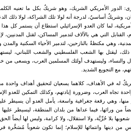
رى: الدور الأمريكي الشريك، وهو شريكٌ بكل ما تعنيه الكلمة
، وشريكٌ أساسيٌ، لدرجة أنه لولا تلك الشراكة، لولا ذلك الدع
ريكية، لما كان العدو الإسرائيلي استطاع أن يستمر كل هذا 
، القنابل التي هي بالآلاف لتدمير المساكن، لقتل المدنيين، ل
ية، وهي مكتظةٌ بالنازحين، لتدمير الأحياء السكنية والمدن و
 ذلك، ليقتل بها الشعب الفلسطيني والشعب اللبناني، ليسته
طفال والنساء، وليستهدف أولئك المسلمين العرب، ويسعى من خل
دتهم، مع التجويع الشديد.
ريكٌ له في الأهداف، كلاهما يسعيان لتحقيق أهداف واحدة م
حدة تجاه العرب، وضرورة إبادتهم، وكذلك التمكين للعدو الإس
منها، وهي رقعة جغرافية واسعة، يأمل العدو أن يسيطر عليها
اً من ورائها، فيما عداها من بلدان المنطقة، ليسيطر عليها 
بها بلا حُرِّيَّة، ولا استقلال، ولا كرامة، وليس لها أيضاً الح
ن دينها وانتمائها للإسلام؛ إنما تكون شعوباً مُسَخَّرة ف