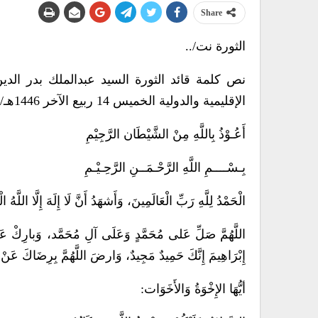
Share
الثورة نت/..
نص كلمة قائد الثورة السيد عبدالملك بدر ال
الإقليمية والدولية الخميس 14 ربيع الآخر 1446هـ/ 17 أكتوبر 2024م.
أَعُـوْذُ بِاللَّهِ مِنْ الشَّيْطَان الرَّجِيْمِ
بِـسْــــمِ اللَّهِ الرَّحْـمَــنِ الرَّحِـيْـمِ
الْحَمْدُ لِلَّهِ رَبِّ الْعَالَمِينَ، وَأَشهَدُ أَنَّ لَا إِلَهَ إِلَّا اللّ
اللَّهُمَّ صَلِّ عَلى مُحَمَّدٍ وَعَلَى آلِ مُحَمَّد، وَبارِكْ عَ
إِبْرَاهِيمَ إِنَّكَ حَمِيدٌ مَجِيدٌ، وَارضَ اللَّهُمَّ بِرِضَاكَ عَنْ
أيُّهَا الإِخْوَةُ وَالأَخَوَات: