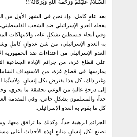
السَّـلامُ عَلَيْكُمْ وَرَحْمَةُ اللَّهِ وَبَرَكَاتُهُ؛؛؛
بعد عامٍ كامل، وإذ نحن في الشهر الأول من ال
يفعله العدو الإسرائيلي ضد الشعب الفلسطيني،
وفي أنحاء فلسطين بشكلٍ عام، والانتهاكات الم
به العدو الإسرائيلي، من شن عدوانٍ كاملٍ وشا
العدو الإسرائيلي من اعتداءات ضد الجمهورية ال
على قطاع غزة، من جرائم الإبادة الجماعية الت
يمارسها في قطاع غزة، من الاستهداف الشامل ل
وغير ذلك، كل هذا يفترض بكل إنسانٍ- ولاسيَّما
إلى درجةٍ عاليةٍ من الوعي بحقيقة ما يجري، وخل
جداً، والمسلمون بشكلٍ خاص، وفي المقدمة العرب
كل ما يقوم به العدو الإسرائيلي.
الجرائم الرهيبة جداً، وكذلك ما ترافق معها، وم
تصنع لكل إنسانٍ متابعٍ لهذه الأحداث أعلى مس