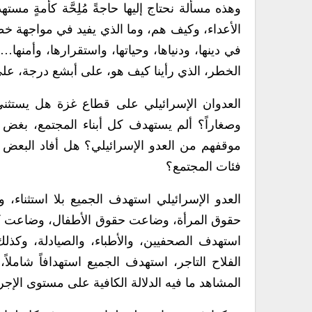
وهذه مسألة نحتاج إليها حاجةً مُلِحَّة كأمةٍ م
الأعداء، وكيف هم، وما الذي يفيد في مواجهة خ
في دينها، ودنياها، وحياتها، واستقرارها، وأمنه
الخطر، الذي رأينا كيف هو، على أبشع درجة، على
العدوان الإسرائيلي على قطاع غزة هل يستثني أح
وصغاراً؟ ألم يستهدف كل أبناء المجتمع، بغض ا
موقفهم من العدو الإسرائيلي؟ هل أفاد البعض أ
فئات المجتمع؟
العدو الإسرائيلي استهدف الجميع بلا استثناء،
حقوق المرأة، وضاعت حقوق الأطفال، وضاعت كل 
استهدف الصحفيين، والأطباء، والصيادلة، وكذل
الفلاح التاجر، استهدف الجميع استهدافاً شاملاً
المشاهد ما فيه الدلالة الكافية على مستوى الإجر