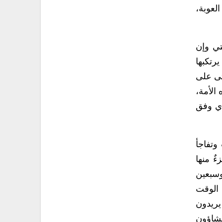
لعوبة،
لتي وإن
يرتكبها
حتى على
الأمة،
دي وفق
وتفاجأ
ٌ منها
وسبعين
 الوقت
يريدون
يشاؤون