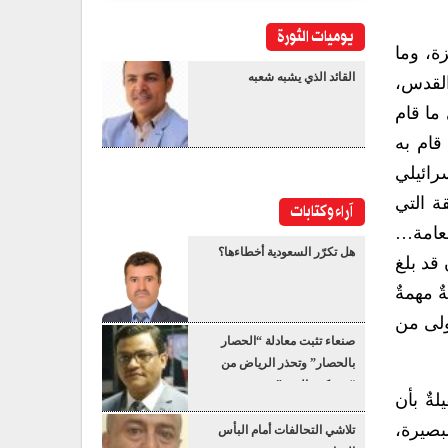
يوميات الثورة
ة، وما
القائد الذي يشبه شعبه
القدس،
ما قام
قام به
رائيلي
ة التي
آراء وكتابات
لعامة…
هل تكرّر السعودية أخطاءها؟
قد بلغ
 مهمةٌ
ولى من
صنعاء تثبت معادلة “الحصار
بالحصار” وتحذر الرياض من
“عسكرة البحر”
ةٌ بأن
بصيرة،
تلاشي التحالفات أمام البأس