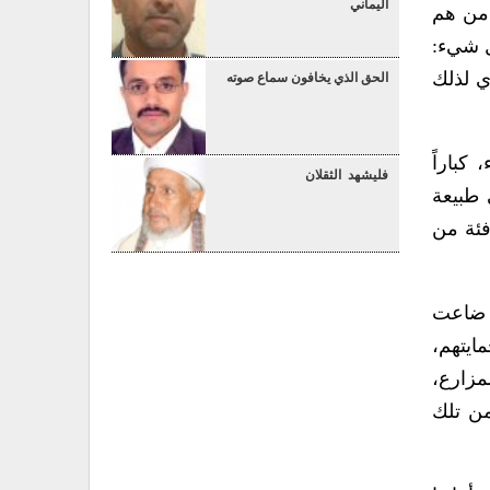
اليماني
 من هم
ل شيء:
ي لذلك
الحق الذي يخافون سماع صوته
كباراً
فليشهد الثقلان
 طبيعة
فئة من
، ضاعت
ايتهم،
مزارع،
من تلك