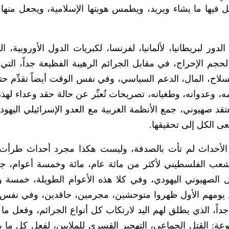
 فيها ما يشاء ويريد، ويطمس هويتها الإسلامية، ويجعل منها ا
لدور لبريطانيا، لألمانيا، لفرنسا، لكبريات الدول الأوروبية، ا
لحجم الإحراج، في مقابل الجرائم الرهيبة الفظيعة جداً، التي 
لي السلاح، المال، الدعم السياسي، وفي نفس الوقت أيضاً تقدِّم 
وعدوانه، وطغيانه، تصريحات تُعبِّر عن حالة حقد وعداء لهذه 
قد صهيوني، جمع الأنظمة الغربية مع العدو الإسرائيلي اليهو
ى الكل إلى تحقيقها.
ه الأحداث لم تأت بالصدفة، وليست هكذا مجرد أحداث طرأت 
الشعب الفلسطيني لأكثر من مائة عام، مائة وخمسة أعوام، جزء
لال الصهيوني اليهودي، وفي كلا هذه الأعوام الطويلة، خمسة 
 منذ يومهم الأول ظهروا متوحشين، مجرمين، حاقدين، وفي نفس
اً، الذي يطلق لهم اليد لارتكاب كل أنواع الجرائم، وفعل ما 
نوعة: القتل الجماعي، التهجير القسري للملايين، لفعل كل ما 