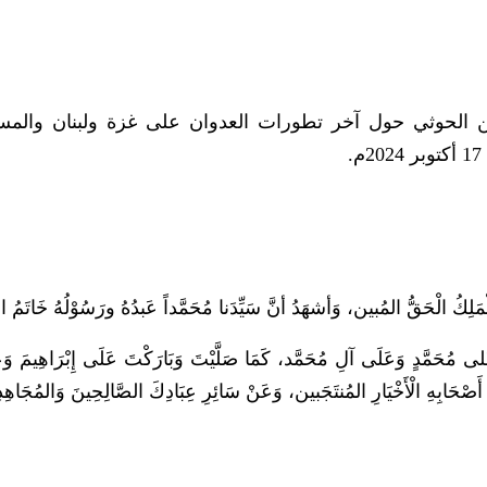
دين الحوثي حول آخر تطورات العدوان على غزة ولبنان والم
َهُ الْمَلِكُ الْحَقُّ المُبين، وَأشهَدُ أنَّ سَيِّدَنا مُحَمَّداً عَبدُهُ ورَسُوْلُهُ خَاتَمُ النّ
لى مُحَمَّدٍ وَعَلَى آلِ مُحَمَّد، كَمَا صَلَّيْتَ وَبَارَكْتَ عَلَى إِبْرَاهِيمَ وَ
 أَصْحَابِهِ الْأَخْيَارِ المُنتَجَبين، وَعَنْ سَائِرِ عِبَادِكَ الصَّالِحِينَ وَالمُجَاهِ