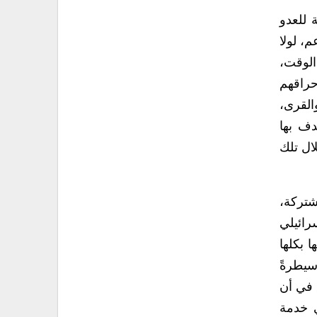
 للعدو
م، لولا
الوقت،
إحراقهم
القرى،
دف بها
ال تلك
شتركة،
رائيلي
 بكلها
سيطرةً
ق في أن
ي خدمة