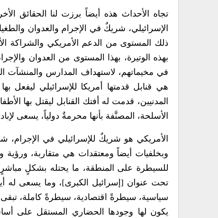
تجاه الأحداث هذه أيضاً برزت لنا الحقائق الأخ
الإسرائيلي، شريكٌ في الإجرام والعدوان والطغيان
ذلك المستوى من الدعم الأمريكي والشراكة الأم
بهذه الوتيرة، بهذا المستوى من العدوان والإجرام
في مخيماتهم، لاستهداف المدارس والمنشآت المدن
هي قنابل قدمتها أمريكا للإسرائيلي ليفعل بها
المدنيين، قدمت له أفتك القنابل ليقتل بها الأ
الأسلحة، المصنَّفة بأنها محرمةٌ دولياً، يسعى لإبا
الأمريكي هو شريكٌ للإسرائيلي في الإجرام، ش
وبخلفيات أيضاً ومعتقدات هي متقاربة، ورؤية وا
للسيطرة على المنطقة، ما يحتله بشكلٍ مباشرٍ 
تحت عنوان [إسرائيل الكبرى]، وما يسعى له أيض
سياسية، سيطرةً اقتصادية، سيطرةً كاملة، تبقى شعو
يكون لها وجودها الحضاري المستقل على أساسٍ م