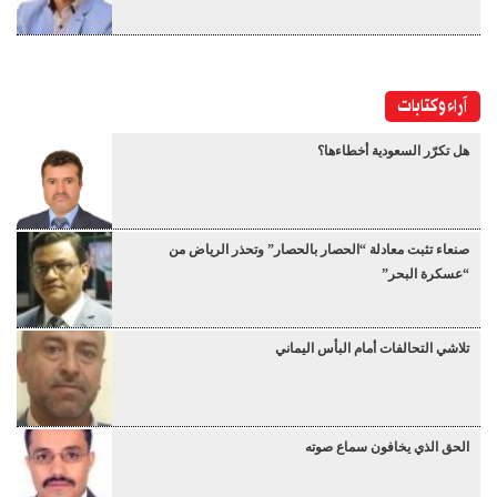
آراء وكتابات
هل تكرّر السعودية أخطاءها؟
صنعاء تثبت معادلة “الحصار بالحصار” وتحذر الرياض من
“عسكرة البحر”
تلاشي التحالفات أمام البأس اليماني
الحق الذي يخافون سماع صوته