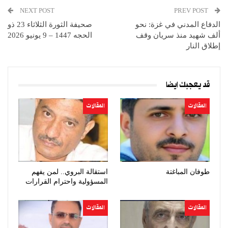
NEXT POST
PREV POST
الدفاع المدني في غزة: نحو
صحيفة الثورة الثلاثاء 23 ذو
ألف شهيد منذ سريان وقف
الحجه 1447 – 9 يونيو 2026
إطلاق النار
قد يعجبك ايضا
المقالات
المقالات
طوفان المباغتة
استقالة البروي.. لمن يفهم
المسؤولية واحترام القرارات
المقالات
المقالات