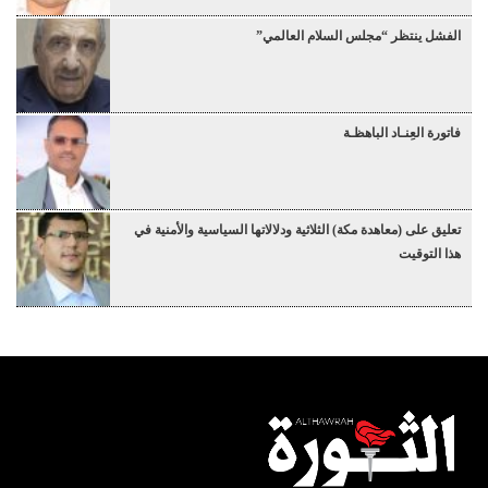
الفشل ينتظر “مجلس السلام العالمي”
فاتورة العِنـاد الباهظـة
تعليق على (معاهدة مكة) الثلاثية ودلالاتها السياسية والأمنية في
هذا التوقيت