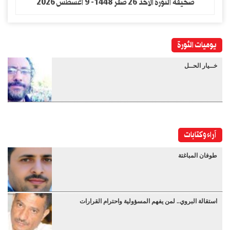
صحيفة الثورة الاحد 26 صفر 1448- 9 اغسطس 2026
يوميات الثورة
خــيار الحــل
آراء وكتابات
طوفان المباغتة
استقالة البروي.. لمن يفهم المسؤولية واحترام القرارات