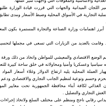
 الغذائية والأساسية والمعوقات التي واجهت سير عملها.
ر اللجان الميدانية والجهات التي قررت قيادة الوزارة طلبها
لعملية التجارية في الأسواق المحلية وضبط الأسعار ومدى تطابق 
 أبرز اهتمامات وزارة الصناعة والتجارة المستمرة بكون المع
 وقامت بالعديد من الزيارات التي تسعى في مجملها لتحسين 
يم الوضع الاقتصادي والمعيشي للمواطن واتخاذ من ذلك ورقة
شله سياسيا وعسكريا وأمنيا ومحاولاته في خلق ساحة كبيرة للتع
ار العملة المحلية يليه ارتفاع الدولار وغلاء أسعار المواد ال
 بحزم وحسم وتوعية لتنظيم الجانب التجاري والاقتصادي ودعم
الغذائي لكافة أبناء محافظة الجمهورية تحت معايير الم
الغش التجاري والتضليل .
يداني رقابي ناجح ومنظم على مختلف السلع ولاتخاذ إجراءات