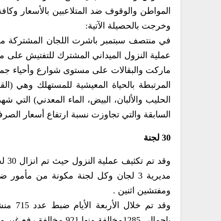
المواطن والوقوف ضد المتلاعبين بالأسعار وكافة
وخرجت بالحصيلة الآتية:
في منتصف سبتمبر باشرت اللجان المشتركة من و
عملية النزول الميداني المشترك للتفتيش على مح
المرتبطة بالحياة المعيشية للمستهلك وهي (الق
الحليب والألبان، البيض، الماء المعدني) التي ش
السابقة والتي تجاوزت نسبة ارتفاع أسعار الصر
30 لجنة
وقد تم تك
مديرية 3 لجان وكل لجنة مكونة من مأمور
ومفتشين اثنين .
وقد تم خلال الأ
بإجمالي 1285مخالفة منها 921 مخالفة 