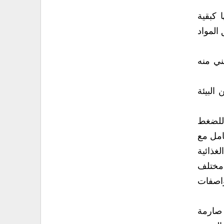
 كبقية
المواد
ني منه
البيئة
 للضغط
امل مع
غذائية
 مختلف
واصفات
 صارمة