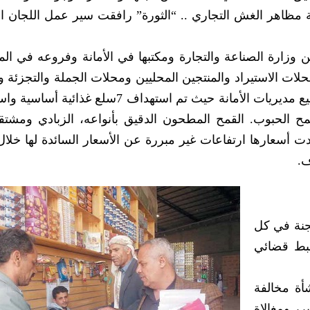
 مظاهر الغش التجاري .. “الثورة” رافقت سير عمل اللجان الم
زارة الصناعة والتجارة ومكتبها في الأمانة وفروعه في الم
لات الاستيراد والمنتجين المحليين ومحلات الجملة والتجزئة و
ماركت والبقالات على مستوى شوارع وأحياء جميع مديريات الأمانة حيث تم استهداف 7سلع
مح الحبوب. القمح المطحون الدقيق بأنواعه، الزبادي ومشتق
هدت أسعارها ارتفاعات غير مبررة عن الأسعار السائدة لها خلال 
ف.
ثيف عملية النزول حيث تم انزال 30 لجنة في كل
 ضبط قضائي
ربعة الأيام ضبط عدد 715 منشأة مخالفة
رفع غير مبرر ومغالاة