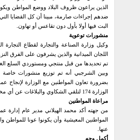
الذين يراعون ظروف البلاد ووضع المواطن ويكونو
ضدهم إجراءات صارمة، مبينا أن كل القضايا الت
البت فيها أولا بأول دون تقاعس أو تهاون.
منشورات توعوية
وكيل وزارة الصناعة والتجارة لقطاع التجارة ا
اللجان الميدانية والذين يشرفون على الفرق النز
تم تحديدها من قبل منتجي ومستوردي السلع الغذا
وبين الشرجبي أنه تم توزيع منشورات خاصة بالت
بضرورة تعاون المواطنين مع الوزارة لإنجاح عمل
الوزارة 174 لتلقي الشكاوي والبلاغات عن أي مخالفات تجارية من جميع محافظات الجمهورية .
مراعاة المواطنين
من جهته أكد محمد الهيلاني مدير عام إدارة عمل
المواطنين المعيشية وأن يكونوا عونا للمواطن 
عنها.
أكمل وجه