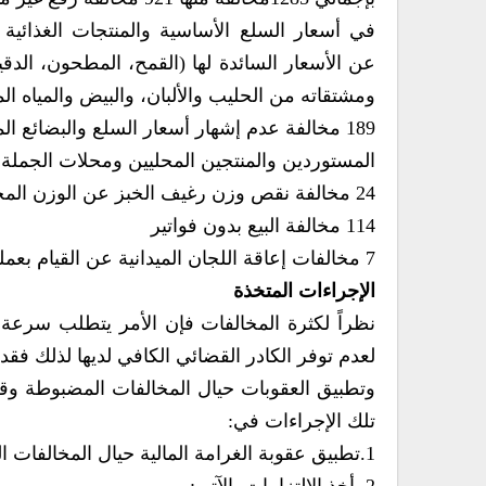
في أسعار السلع الأساسية والمنتجات الغذائية ا
عن الأسعار السائدة لها (القمح، المطحون، الدقي
ومشتقاته من الحليب والألبان، والبيض والمياه الم
189 مخالفة عدم إشهار أسعار السلع والبضائع ال
المستوردين والمنتجين المحليين ومحلات الجملة و
24 مخالفة نقص وزن رغيف الخبز عن الوزن المحدد 70 جراماً.
114 مخالفة البيع بدون فواتير
7 مخالفات إعاقة اللجان الميدانية عن القيام بعملها في ممارسة عملية التفتيش.
الإجراءات المتخذة
نظراً لكثرة المخالفات فإن الأمر يتطلب سرعة ات
لعدم توفر الكادر القضائي الكافي لديها لذلك فقد
تلك الإجراءات في:
1.تطبيق عقوبة الغرامة المالية حيال المخالفات المضبوطة.