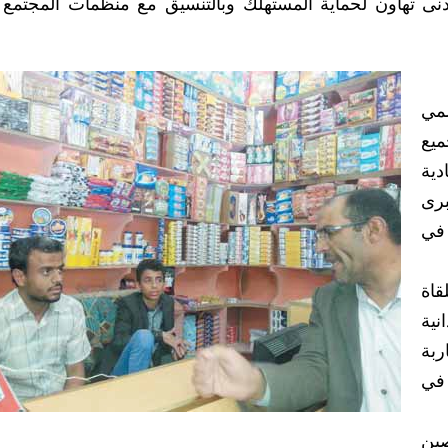
دنى تهاون لحماية المستهلك وبالتنسيق مع منظمات المجتمع 
شمي
ميع
دية
برى
 في
قاة
نية
ربة
في
صين