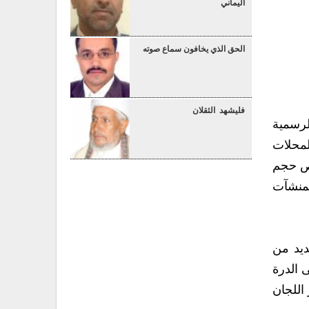
اليماني
الحق الذي يخافون سماع صوته
فليشهد الثقلان
لرسمية
عن المحلات
قص حجم
لمنشآت
ديد من
ى الدرة
 اللجان