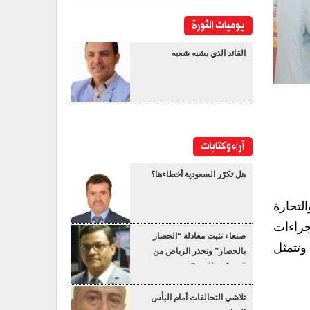
يوميات الثورة
القائد الذي يشبه شعبه
آراء وكتابات
هل تكرّر السعودية أخطاءها؟
لتجارة
إجراءات
صنعاء تثبت معادلة “الحصار
فات المضبوطة وقد باشرت اللجنة عملها من يوم الثلاثاء الموافق 18/ 9/ 2018م، وتتمثل
بالحصار” وتحذر الرياض من
“عسكرة البحر”
تلاشي التحالفات أمام البأس