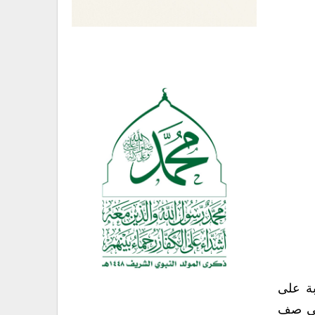
بة على
 في صف