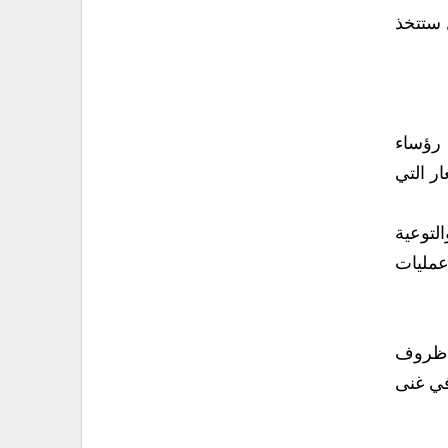
 ستتخذ
 رؤساء
ر التي
لتوعية
عمليات
ة ظروف
في غنى