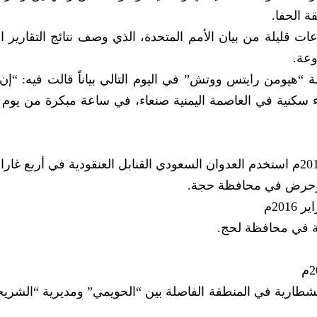
ة الحفا.
قليلة من بيان الأمم المتحدة، الذي وصف نتائج التقارير الم
وعة.
هيومن رايتس ووتش” في اليوم التالي بياناً قالت فيه: “إن
 سكنية في العاصمة اليمنية صنعاء، في ساعة مبكرة من يوم ال
في مساء الأربعاء 26 ربيع أول 1437هـ ، 6 يناير 2016م استخدم العدوان السعودي القنابل العنقودية في أر
 وحرض في محافظة حجة.
ة في محافظة لحج.
نشطارية في المنطقة الفاصلة بين “الحويمي” ومديرية “الشري