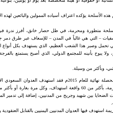
سانية أو حقوقية أو هيئة متخصصة بعد يوم أو يومين، بنوعية 
ذه الأسلحة يؤكده اعتراف أسياده الممولين والبائعين لهذه ال
أسلحة متطورة ومحرمة، في ظل حصار خانق، أفرز ندرة في
شفيات – التي هي غالباً في المدن – للإسعاف عبر طرق دمر 
في تحمل وصبر هذا الشعب العظيم، الذي يستهدف بكل أنواع ا
لا يبوح بأنينه للمجتمع الدولي، الذي أصبح يستمتع بالفرجة،
شي، وبأكثر من وسيلة.
وحسب “المركز القانوني للحقوق والتنمية”، كمحصلة نهائية للعام 2015م فقد استهدف العدوان 
مناطق متعددة في 8 محافظات بالأسلحة المحرمة، بأكثر من 60 واقعة استهداف، وكل مرة بغارة أو
ت الضحايا بين شهيد وجريح من المدنيين، إضافة إلى تدمير الم
.
منها منظمة “هيومن رايتس ووتش” 48 جريمة استهدف فيها العدوان المدنيين اليمنيين بالقنابل العنقود