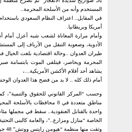
بالـ”صواريخ شديدة الانفجار” ثم تصرح منظمة إن
المستخدم وأنه من الأسلحة المحرمة..
في المقابل.. اعتراف النظام السعودي باستخدام ه
أمريكا وبريطانيا.
وأمام مرارة المعاناة لشعب شبه أعزل أمام 
الأدوية، وصعوبة التنقل من الأرياف إلى المست
طيران العدوان ..وحالة اقتصادية بلغت الخيال 
المحرمة ويحاصر، فيتلقى الموت بابتسامة صبر، و
يشاهد أحد أفلام الأكشن الأمريكية…،
أمام ذلك كله .. لا بد من فضح هذا العدوان الوح
واحدة بالقنابل العنقودية.. سقط في مجملها مئا
الخاصة “منازل ومزارع..”، والعامة كالبنى التحتية
وثقت 