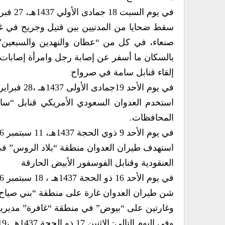
في يوم السبت 18 جمادى الأولي 1437هـ، 27 فبراير 2016م
سقط ضحايا من المدنيين بين قتيل وجريح في غار
صنعاء، في كل من “عطان والنهدين والسبعين”,
بالسكان ما أسفر عن إصابة رجل وامرأة إصابات ب
إلقاء قنابل سامة في صرواح
في يوم الأحد 19جمادى الأولى 1437هـ ،28 فبراير 2016م
استخدم العدوان السعودي الأمريكي قنابل “
المحافظات.
في يوم الأحد 9 ذوي الحجة 1437هـ، 11 سبتمبر 2016م
استهدف طيران العدوان منطقة “بلاد الروس” في 
العنقودية وقنابل الفوسفور الأبيض الحارقة
في يوم الأحد 16 ذو الحجة 1437هـ ، 18 سبتمبر 2016م
شن طيران العدوان غارة على منطقة “بني صياح”
وغارتين على “بيوض” في منطقة “غافرة” مديرية “
وفي اليوم التالي: الإثنين 17 ذو الحجة 1437هـ ،19 سبتمبر 2016م