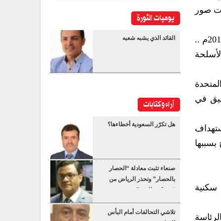
قاطات صور
يوميات الثورة
يوثق هذا الرصد أبرز الضربات الجوية لطيران العدوان السعودي الأمريكي بالأسلحة المحرمة دولياً، خلال عام 2016م ..
القائد الذي يشبه شعبه
لأسلحة
لمتحدة
قيق في
آراء وكتابات
هل تكرّر السعودية أخطاءها؟
نوني للحقوق والتنمية” “426” واقعة استهداف
مدنيين بينهم 12 طفلاً و4 نساء، وجرح بسببها
صنعاء تثبت معادلة “الحصار
بالحصار” وتحذر الرياض من
أحياء سكنية
“عسكرة البحر”
تلاشي التحالفات أمام البأس
لرئاسة