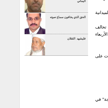
اليماني
يدانية
الحق الذي يخافون سماع صوته
 تحالف
أربعاء
فليشهد الثقلان
بع غارات على
جة” في