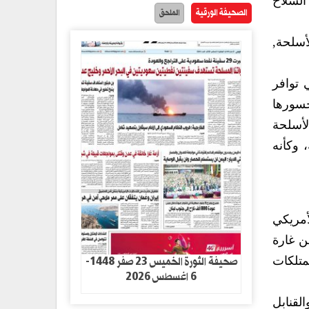
السلاح
الصحيفة الورقية
الملحق
أسلحة,
 توافر
جسورها
لأسلحة
 وكأنه
السعودي الأمريكي
 بأكثر من غارة
صحيفة الثورة الخميس 23 صفر 1448-
متلكات
6 اغسطس 2026
ية والقنابل