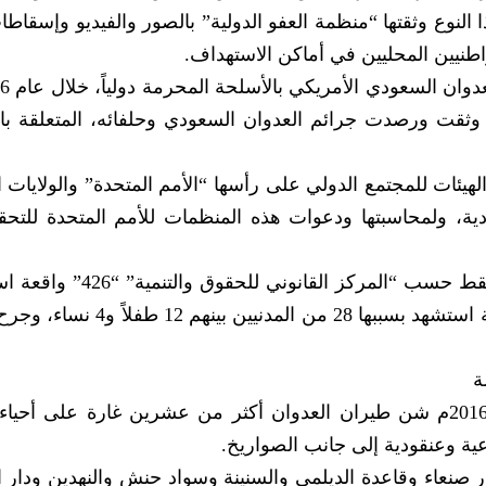
لمحرمة”، و26 جريمة من هذا النوع وثقتها “منظمة العفو الدولية” بالصور والفيديو وإس
واطنيين المحليين في أماكن الاستهداف.
تي وثقت ورصدت جرائم العدوان السعودي وحلفائه، المتعلقة با
هيئات للمجتمع الدولي على رأسها “الأمم المتحدة” والولايات ا
ودية، ولمحاسبتها ودعوات هذه المنظمات للأمم المتحدة للتح
وللإحاطة فقد شهد 2016م وحتى شهر سبتمبر فقط حسب “المركز القا
بالأسلحة المحرمة دولياً وخاصة بالقنابل العنقودية استشهد بسببها 28 من ال
ة
في يوم الأربعاء 26 ربيع أول 1437هـ ، 6 يناير 2016م شن طيران العدوان أكثر من عشرين غارة على 
ية وعنقودية إلى جانب الصواريخ.
ر صنعاء وقاعدة الديلمي والسنينة وسواد حنش والنهدين ودار ا