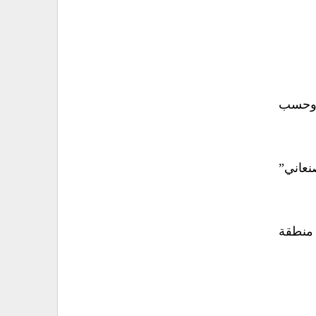
ت وحسب
نعاني”
 منطقة