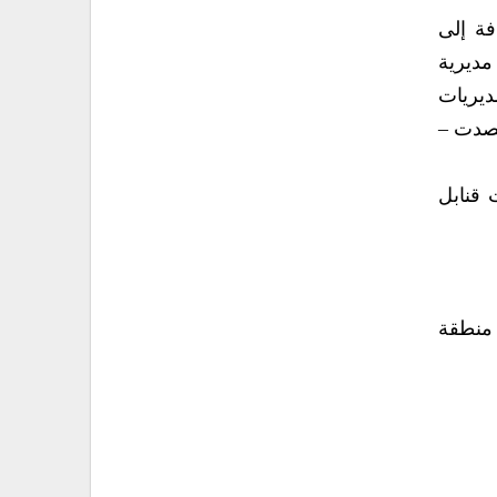
فة إلى
مديرية
ديريات
حصدت –
 قنابل
 منطقة