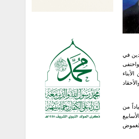
دين في
واختفى
لأبناء
لأحقاد
داً من
أسابيع
الغموض