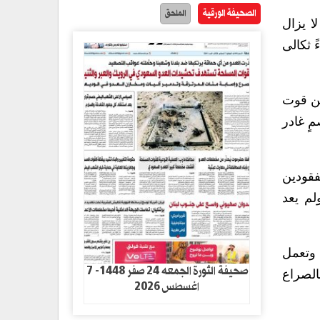
الصحيفة الورقية
الملحق
سين بحاراً لا يزال
 ثكالى
 عن قوت
ٍ غادر
فقودين
لم يعد
 وتعمل
صحيفة الثورة الجمعه 24 صفر 1448- 7
الصراع
اغسطس 2026