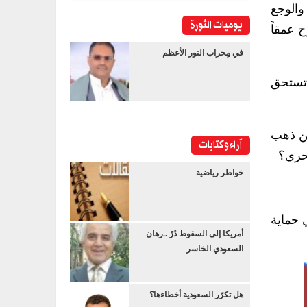
والوجع
يوميات الثورة
 عمقاً
في مِحراب النور الأعظم
 تستحق
ين ذهب
آراء وكتابات
بحري؟
خواطر رياضية
 حماية
أمريكا إلى السقوط دُرْ ..رهان
السعودي الخاسر
هل تكرّر السعودية أخطاءها؟