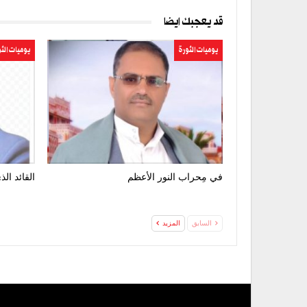
قد يعجبك ايضا
يوميات الثورة
يوميات الث
في مِحراب النور الأعظم
القائد ال
السابق
المزيد