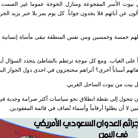
بيوت الأسر المفجوعة ومنازل الخوخة عموما غير الصمت 
 عن آبائهم فلا يجدون جواباً. كل يوم يمر بلا خبر يزيد الجرح
بلهم خمسة وخمسين ومن نفس المنطقة تبقى مأساة إنسانية
هداً على الغياب. ومع كل موجة ترتطم بالشاطئ يتجدد السؤال أ
تفائهم أسباباً أخرى؟ أتراهم محتجزون في احدى دول الجوار ال
كل بيت من بيوت الساحل الغربي.
 أن تتحول إلى نقطة انطلاق نحو سياسات أكثر صرامة وجدية في
ن لا أن يظلوا أرقاماً وأسماء تُضاف في قائمة المفقودين.