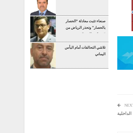
صنعاء تثبت معادلة “الحصار
بالحصار” وتحذر الرياض من
“عسكرة البحر”
تلاشي التحالفات أمام البأس
اليماني
NEX
الداخلية