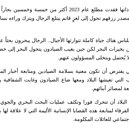
-هذه الحادثة ليست الأولى من نوعها، فالمدينة ذاتها فقدت مطلع عام 2023 أكثر من خمسة وخم
در رزقهم تحول إلى لغزٍ قاتم يبتلع الرجال ويترك وراءه نساءً
ناس هناك حياة كاملة تتوارثها الأجيال.. الرجال يبحرون بحثاً
ن بخيرات البحر لكن حين يغيب الصيادون يتحول البحر إلى خصم
ا يُحتمل ويتخلى المسؤولون عنهم.
ي يفترض أن تكون معنية بسلامة الصيادين ومتابعة أخبار الم
لتي تعيشها البلاد ومعها ضاع الصيادون وغابت الشفافية و
 لمصائر أبنائهم.
لبلاد أن تتحرك فورا وتكثف عمليات البحث البحري والجوي
ء لمتابعة هذه القضايا الإنسانية الأليمة التي لا علاقة لها ب
جتماعي للعائلات المكلومة.