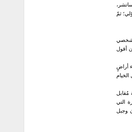
ساتشر،
ّلي؛ ثمّ
الشخصي
طيع أن أقول
 أراضٍ
 الخيام
ّة مُقابل
ة التي
نوب لبنان وجبل