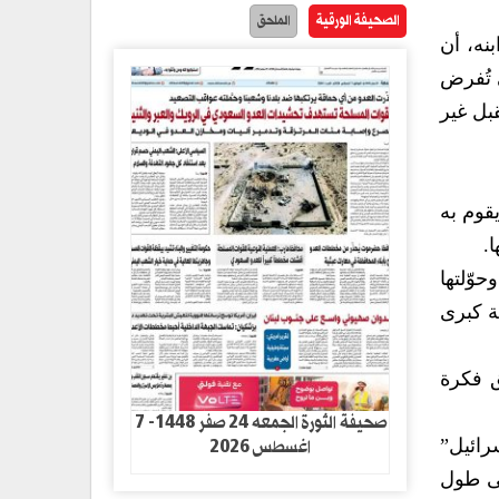
الصحيفة الورقية
الملحق
بنه، أن
 تُفرض
بل غير
قوم به
.
وحوّلتها
ة كبرى
يق فكرة
صحيفة الثورة الجمعه 24 صفر 1448- 7
اغسطس 2026
شأت “إسرائيل”
لى طول