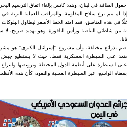
قول الطاقة في لبنان، وهدد كاتس بإلغاء اتفاق الترسيم البحر
ذا لم يتم نزع سلاح المقاومة. والمراقب للعملية البرية في 
لًا في هذه المناطق، فقد امتد الخط الأصفر ليطاول البلوكات ا
قعة بين شاطئي البياضة ورأس الناقورة. وهو تهديد صريح، لا س
لقضم بذرائع مختلفة، وأن مشروع “إسرائيل الكبرى” هو مشر
 يعتمد على السيطرة العسكرية فقط، حيث لا يستطيع جيش
على السيطرة على أنظمة الدول المحيطة وترويضها وانتزاع س
معناه الواسع، عبر السيطرة العملية والنفوذ، كأن هذه الأنظم