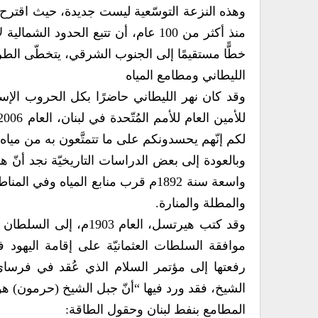
وهذه النزعة التوسّعية ليست جديدة، حيث اقترح
منذ أكثر من 100 عام، أن تتبع الحدود
خطًّا مستقيمًا إلى الجنوب الشرقي، يتخطّى الطر
الليطاني ومطامع المياه
وقد كان نهر الليطاني حاضرًا بكل الحروب الإسر
لكم إنّهم يحسدونكم على ما تتمتَّعون به من مياه 
وبالعودة إلى بعض الدراسات التاريخيّة نجد أنّ 
واسعة سنة 1892م قرب منابع المياه 
والمطلة والمنارة.
وقد كتب هيرتسل، العام 
موافقة السلطات العثمانيّة على إقامة اليهود 
الشيخ، فقد ورد فيها “أنّ جبل الشيخ (حرمون) هو
المطامع بنفط لبنان وحقول الطاقة: