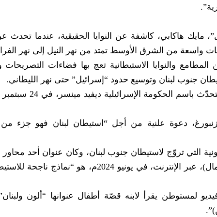
ية”.
، مايك هاكابي، كاشفة عن النوايا الحقيقية، عندما تحدث ع
 واسعة من الشرق الأوسط تمتد من نهر النيل إلى نهر الفرا
من المطامع والنوايا الاستيطانية تعج بها فضاءات التصريحات و
يطان جنوب لبنان وتوسيع حدود “إسرائيل” حتى نهر الليطاني.
نبورغ، دعوة علنية من أجل “استيطان لبنان فهو جزء من 
ية التي تروّج لاستيطان جنوب لبنان، وكان عنوان أحد محاور ا
الذي نظمته حركة “أوري تسافون” (أيقظوا الشمال)، عبر الإنترنت، في يونيو 2024م، هو “نم
و لمستوطن يقرأ لابنه قصّة أطفال عنوانها “ألون ولبنان”،
)”.