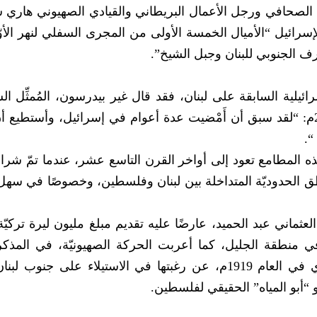
 الصحافي ورجل الأعمال البريطاني والقيادي الصهيوني هاري 
 الشمالية لإسرائيل “الأميال الخمسة الأولى من المجرى السفلي لنهر الأو
ف الجنوبي للبنان وجبل الشيخ”.
ائيلية السابقة على لبنان، فقد قال غير بيدرسون، المُمثِّل 
للأمين العام للأمم المُتّحدة في لبنان، العام 2006م: “لقد سبق أن أَمْضيت عدة أعوام في إسرائيل، وأست
“.
هذه المطامع تعود إلى أواخر القرن التاسع عشر، عندما تمّ شراء
وفي المناطق الحدوديّة المتداخلة بين لبنان وفلسطين، وخصوصًا في سهل
1903م، إلى السلطان العثماني عبد الحميد، عارضًا عليه تقديم مبلغ مليون ليرة تركي
في منطقة الجليل، كما أعربت الحركة الصهيونيّة، في المذكر
رفعتها إلى مؤتمر السلام الذي عُقد في فرساي في العام 1919م، عن رغبتها في الاستيلاء على ج
 “أبو المياه” الحقيقي لفلسطين.