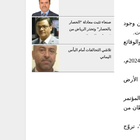
ن وجود
صنعاء تثبت معادلة “الحصار
بالحصار” وتحذر الرياض من
ت.
“عسكرة البحر”
الوقائع
تلاشي التحالفات أمام البأس
اليماني
وكان الأكثر صراحة، في هذا السياق، تصريح المتحدّث باسم الحكومة الإسرائيلية ديفيد مينسر، في 24 سبتمبر 2024م،
الأرض
لمؤتمر
اذج ناجحة للاستيطان من
 تروّج