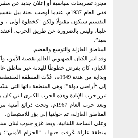
مجرد تصريحات سياسية أو إعلان جديد عن مشروع
ففي العام 1937م، عندما أوصت لجنة 
التقسيم سيكون مقبولًا ولكن “كخطوة أولى”، وب
علينا، وليس بالضرورة عن طريق الحرب. أعتقد أن
بعيد”.
المناطق العازلة والتوسع والقضم:
وقد ابتز الكيان الصهيوني العالم بقضية الأمن، 
الكيان، كان يفرض خطوطًا للهدنة عبر مناطق عا
وبداية من هدنة 1949م، عُدَّت الم
إلى “أراضي دولة”؛ وهي المنطقة ذاتها التي شنّت
تبرر حرب الإبادة وهذه الحرب الكبرى التي كان مخ
وبعد حرب العام 1967م، وتحت 
المناطق العازلة، ثم حولتها إلى بؤر للاستيطان.
منطقة عازلة عُرِفت حينها بـ “الحزام الأمني”