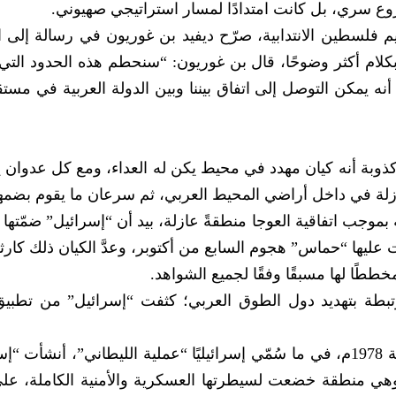
 سري، بل كانت امتدادًا لمسار استراتيجي صهيوني.
بيل بتقسيم فلسطين الانتدابية، صرّح ديفيد بن غوريون في رسالة إلى ا
كلام أكثر وضوحًا، قال بن غوريون: “سنحطم هذه الحدود التي
ه يمكن التوصل إلى اتفاق بيننا وبين الدولة العربية في مستق
وأكذوبة أنه كيان مهدد في محيط يكن له العداء، ومع كل عدوان ي
زلة في داخل أراضي المحيط العربي، ثم سرعان ما يقوم بضمها
نطقة المقتطعة بموجب اتفاقية العوجا منطقةً عازلة، بيد أن “إسرائيل” ضمّتها 
 عليها “حماس” هجوم السابع من أكتوبر، وعدَّ الكيان ذلك كارث
ططًا لها مسبقًا وفقًا لجميع الشواهد.
ذرائع أمنية مرتبطة بتهديد دول الطوق العربي؛ كثفت “إسرائيل” من تطب
وعلى الساحة اللبنانية، وبعد غزو جنوب لبنان سنة 1978م، في ما سُمّي إسرائيليًا “عملية الليطاني”، أن
؛ وهي منطقة خضعت لسيطرتها العسكرية والأمنية الكاملة، ع