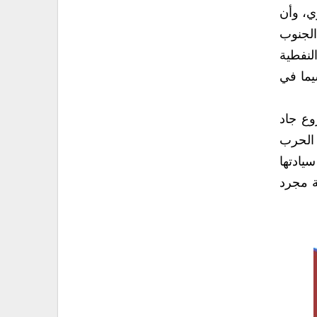
ي، وأن
الجنوب
لنفطية
يما في
وع جاد
 الحرب
يادتها
ة مجرد