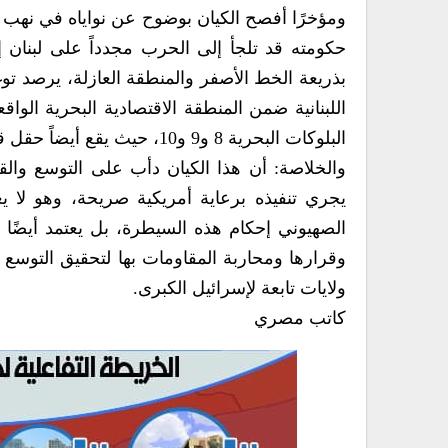
ومؤخرًا أفصح الكيان بوضوح عن نواياه في نهب ح
حكومته قد تلجأ إلى الحرب مجدداً على لبنان إ
بذريعة الخط الأصفر والمنطقة العازلة، يرصد توغ
اللبنانية ضمن المنطقة الاقتصادية البحرية الوا
البلوكات البحرية 8 و9 و10، حيث يقع أيضاً حقل قانا.
والخلاصة: أن هذا الكيان دأب على التوسع وا
يجري تنفيذه برعاية أمريكية صريحة، وهو لا
الصهيوني إحكام هذه السيطرة، بل يعتمد أيضًا 
وقرارها ومحاربة المقاومات بها لتحقيق التوسع ب
ولايات تابعة لإسرائيل الكبرى.
كاتب مصري