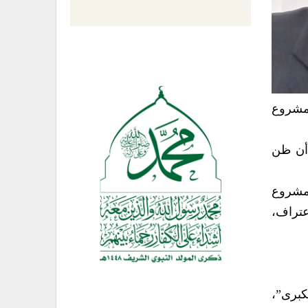
لمشروع
 أن ظن
 مشروع
عتراف،
كبرى”،