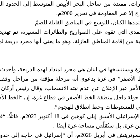
لبنان، بعمقٍ راوح بين 5 و10 كيلومترات، ممتدة من ساحل البحر الأبيض المتوسط إلى الحدود
 عبر المقاومة في تحرير 2000م.
تمدها الكيان، للتوسع في المناطق القابلة للضمّ.
المدى التي تقوم على الصواريخ والطائرات المسيرة، تم تهديد
جية من إقامة المناطق العازلة، وهو ما يعني أنها مجرد ذريعة ل
ة ويستنسخها في لبنان هي مجرد امتداد لهذه الذريعة، وأحدث ا
ط الأصفر” في غزة بدعوى أنه مرحلة مؤقتة من مراحل وقف
أمر عبر الإعلان عن عدم نيته الانسحاب، وقال رئيس أركان
إيال زامير، في ديسمبر 2025م، خلال جولة داخل منطقة الخط الأصفر في قطاع غزة، إن “الخط 
مي للمستوطنات وخط انطلاق للهجوم”.
وهو مصداق لما كان قد صرح به وزير الخارجية الإسرائيلي الأسبق إيلي ك
زة، بل ستُقلَّص مساحة غزة أيضًا”.
ومؤخرًا، ذكر وزير المالية الإسرائيلي بتسلئيل سموتريتش في أبريل 2026م، أن “إسرائيل في ح