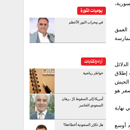
 السورية،
يوميات الثورة
في مِحراب النور الأعظم
 العمق
ممارسة
آراء وكتابات
لدلائل
 إطلاق
خواطر رياضية
 الجيش
الأصفر هو
أمريكا إلى السقوط دُرْ ..رهان
السعودي الخاسر
وهين في 18 أكتوبر 2023م، قائلًا: “في نهاية
اجة إلى حدود أوسع
هل تكرّر السعودية أخطاءها؟