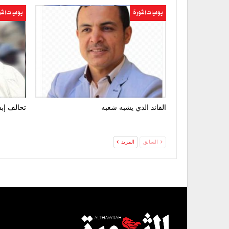
يوميات الثورة
يوميات الث
القائد الذي يشبه شعبه
تحالف إب
السابق
المزيد