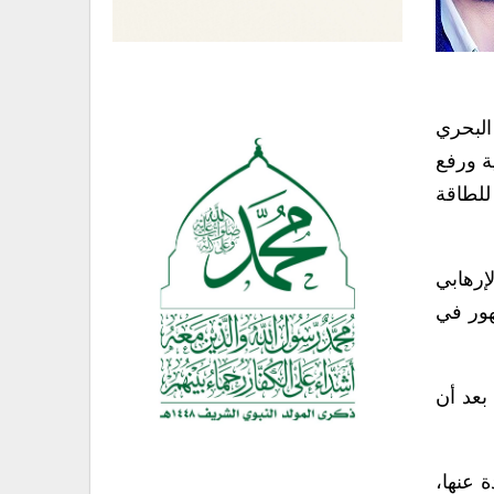
لرفع كامل للحصار البحري
نووية ورفع
للطاقة
إرهابي
هور في
بعد أن
 عنها،