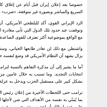
خصوصا بعد إعلان إيران قبل أيام عن إغلاق كا
السريع والمباشر وبصورة غير متوقعة، «ضرب» بال
الرد الإيراني القوي، أكد للبلطجي الأمريكي، 
وتوقفت عند حدود تلك الدول التي تأبى مغادرة ال
مع الواقع بموضوعية أكثر تعترف للقوى الصاعدة 
واشنطن مع ذلك لن تغادر طابعها الخياني، وستب
يزال يشهد أن النظام الأمريكي قد وضع لنفسه حص
أما ما يشير إلى أن مذكرة التفاهم بالنسبة لت
انتخابات التجديد. وما تسبب به خلال عامين من
بشكل كبير على مستقبل الحزب ويدخل به عزلة د
ترامب حتى اللحظات الأخيرة من إعلان رئيس الو
بما يُمنّي به نفسه من الأهداف التي شن لأجلها 
على عدم امتلاك أسلحة نووية»، حسب زعمه، وفي