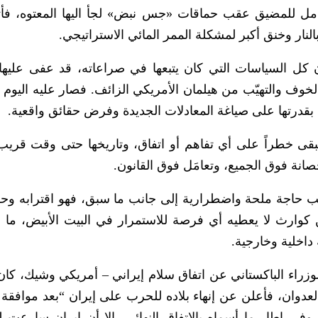
مل للمضيق عقب حماقات «جس نبض» لجأ اليها المعتوه، فأتا
نار وخنق أكبر لمشكلة الممر المائي الاستراتيجي.
أن كل السياسات التي كان يتبعها في صراعاته، قد عفى عليها
خوف والتهيّب من هيلمان الأمريكي الزائف. فصار عليه اليوم ا
بقدرتها على صياغة المعادلات الجديدة وفرض حقائق واقعية.
قى خطراً على أي تفاهم أو اتفاق، وتاريخها حتى وقت قريب 
انة فوق الجميع، وتعامَل فوق القانون.
رامب حاجة ملحة واضطرارية إلى جانب ما سبق، فهو اقترابه وح
 كوارث لا يعطيه أي فرصة للاستمرار في البيت الأبيض، ما ق
اخلية وخارجية.
زراء الباكستاني عن اتفاق سلام إيراني – أمريكي وشيك، كا
العدوان، فأعلن عن إنهاء بلاده للحرب على إيران “بعد موافقة
 إطار ما أسماه بالاتفاق النهائي، إلا أن إيران سارعت ل