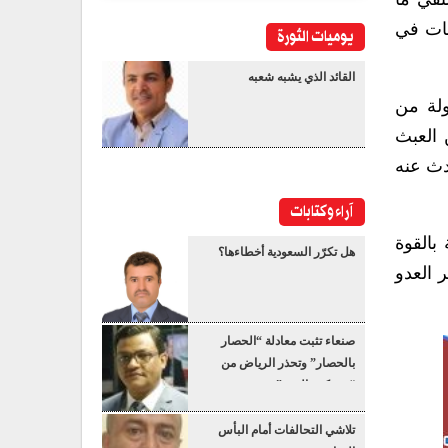
مات في
يوميات الثورة
القائد الذي يشبه شعبه
ولة من
 العبث
دث عنه
آراء وكتابات
بالقوة
هل تكرّر السعودية أخطاءها؟
 العدو
صنعاء تثبت معادلة “الحصار
بالحصار” وتحذر الرياض من
“عسكرة البحر”
تلاشي التحالفات أمام البأس