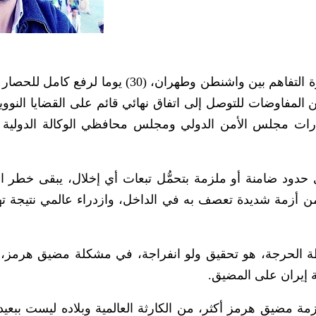
مع هذه التقسيمات الزمنية التي وردت في مذكرة التفاهم بين واشنطن وطهران، (30) يوما 
ى الجمهورية الإسلامية، و60 يومًا من المفاوضات للتوصل إلى اتفاق نهائي قائم على القضايا ال
وقرارات مجلس الأمن الدولي ومجلس محافظي الوكالة الدولية 
 حدود ضامنة أو ملزمة بتحمُّل تبعات أي إخلال، يبقى خطر ال
م من أزمة شديدة تعصف به في الداخل، وازدراء عالمي نتيجة ت
ظة الحرجة، هو تحقيق ولو انفراجة، في مشكلة مضيق هرمز، 
ة إيران على المضيق.
مة مضيق هرمز أكثر، من الكارثة العالمية وبلاده ليست ببعيدة