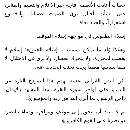
خطاب أعادت الأنظمة إنتاجه عبر الإعلام والتعليم والمنابر،
حتى نشأت أجيال ترى الصمت فضيلة، والخضوع
استقراراً، والحياد نجاة.
إسلام الطقوس في مواجهة إسلام الموقف
وهكذا وُلد ما يمكن تسميته بـ«إسلام الخنوع»؛ إسلام لا
يغضب لمجزرة، ولا يتحرك لحصار، ولا يرى في الاحتلال إلا
ملفاً سياسياً معقداً يجب تجنب الحديث عنه.
لكن النص القرآني نفسه يهدم هذا النموذج البارد من
التدين، ففي أواخر سورة البقرة، يبدأ المشهد بالإيمان:
﴿آمن الرسول بما أُنزل إليه من ربه والمؤمنون﴾.
ثم لا يلبث أن يتحول إلى موقف ومواجهة ودعاء بالنصر:
﴿وانصرنا على القوم الكافرين﴾.