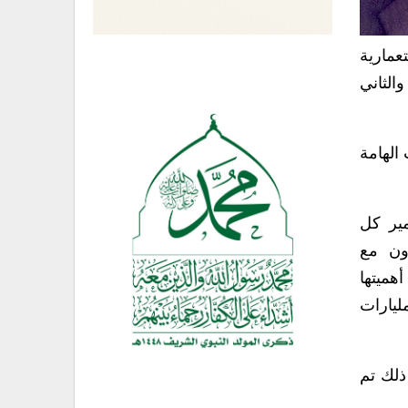
عمارية
الثاني
الهامة
مير كل
اون مع
هميتها
ليارات
ذلك تم