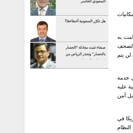
السعودي الخاسر
كانيات
هل تكرّر السعودية أخطاءها؟
امت به
 الصحف
صنعاء تثبت معادلة “الحصار
لن يتم
بالحصار” وتحذر الرياض من
“عسكرة البحر”
ي خدمة
ة عليه
يل آمن
يكا في
النظام