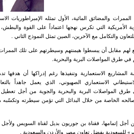
لممرات والمضائق المائية، الأول تمثله الإمبراطوريات الاست
ية الأمريكية التي تكرس نهجها اعتماداً على القوة والبطش، و
لتعاون والتكامل مع الآخرين، الصين تمثل النموذج الثاني .
فع لهم مقابل أن يبسطوا هيمنتهم وسيطرتهم على تلك الممرات 
كم في طرق المواصلات البرية والبحرية.
المشاريع الاستعمارية وتنفيذها رغم إدراكها أن هدفها تد
تيطاني الاستعماري الصهيوني، الذي يعمل جاهداً بالتع
 طرق المواصلات البرية والبحرية والجوية من أجل تعطيل أ
الحه الخاصة من خلال البدائل التي تؤمن سيطرته وتكسّبه م
من أجل إتمامها، فقناة بن جوريون بديل لقناة السويس ولأجل 
ير» للسعودية بفضل تعاون مصر والأردن والسعودية .