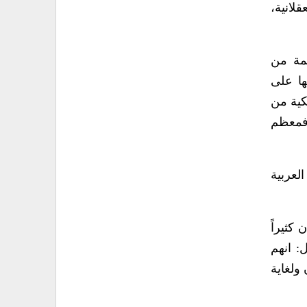
لانية،
ظمة من
ها على
كية من
 فمعظم
لعربية
كثيراً
: انهم
ولغاية