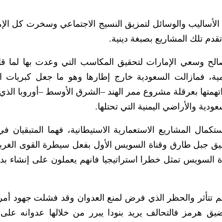
لأساليب والوسائل لتمزيق النسيج الاجتماعي وسخرت كل الإم
دم تلك المشاريع بصبغة دينية.
صالح وسعي الإمارات لتحقيق المكاسب التي وعدت بها لما ق
اهيمية، فمازالت السعودية خارج إطارها وهو ما جعل كبريات
اتهمتها بعرقلة مشروع ممر الهند –الشرق الأوسط –أوروبا الذي 
ودية والأراضي اليمنية التي تحتلها.
كمال المشاريع الاستعمارية الاستيطانية، فهما المتبقيان ف
مضيق جبل طارق وقناة السويس الأول بفعل سيطرة القوى الغربي
 السويس تمثل خطرا استراتيجيا فانهم يعملون على إنشاء بد
م تتأثر والحظر الذي فرض لمنع العدوان وقد فشلت جهود أمر
 هرمز فالتحالف يريد بنودا يبرر من خلالها عدوانه على 