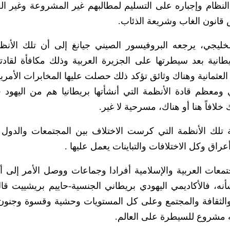
لنظام وإجباره على التسليم لمطالبهم غير المشروعة وغير العق
قانون الغاب وشريعة الذئاب.
 الخليجي، يرجعه البروفيسور الصيني جيانغ إلى أن تلك الأن
بريطانية بعد سيطرتها على الجزيرة العربية وذلك مكافأة لقادت
لعثمانية وهناك وثائق تؤكد ذلك حصلت عليها المخابرات الأمري
 ومعظم قادة الأنظمة التي أنشأتها بريطانيا هم من اليهود
خلافاً هنا أو هناك، مسرحية لا غير.
ة تلك الأنظمة التي كرست الاختلاف بين المجتمعات والدول ا
عراق وكل الاختلافات والتباينات يعمل عليها .
عات العربية والإسلامية أفرادا وجماعات ووصل الأمر إلى أن 
أنه، فالأكاديمي اليهودي بريطاني الجنسية-حاييم بريشييت قال
ة والثقافة والمجتمع وعلى كل المستويات وحشية وقسوة وجنون 
ه مشروع للسيطرة على العالم.