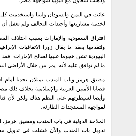
وذهبت للتعاون مع أثيوبيا لمواجهة مصر.
عاثت في اليمن والسودان وليبيا واستخدمت كل ا
لخدمة مشاريعها وأجندات التحالف ولم تغفل أن تق
افتراق السعودية والإمارات بسبب اختلاف الم
ولتقدمها بعقد ما يقال زورا الاتفاقيات الإبر
اليهودية تشن هجوما عليها لصالح الإمارات، فقد 
ما لم توافق عليه لأنه، يمر من خلال الأراضي السع
مضيق هرمز وباب المندب يمثلان تحديا أمام است
قضايا الأمتين العربية والإسلامية بخلاف ذلك 
وأيضا لسيطرتهم على النظم هناك ولكن لأن قناة
لمواجهة المستجدات الطارئة.
الملاحة الدولية في باب المندب ومضيق هرمز، ل
تدويل باب المندب والآن فشلت في تدويل مضيق