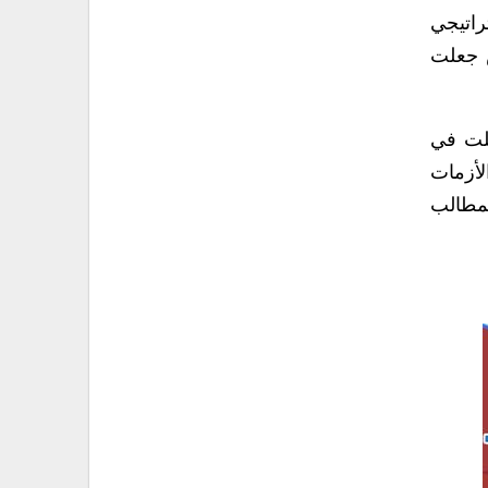
راتيجي
س جعلت
خلت في
لأزمات
لمطالب