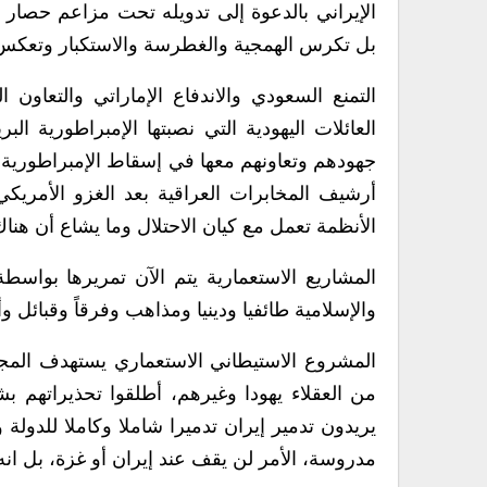
الإيراني بالدعوة إلى تدويله تحت مزاعم حصار ا
بل تكرس الهمجية والغطرسة والاستكبار وتعكس 
التمنع السعودي والاندفاع الإماراتي والتعاون
العائلات اليهودية التي نصبتها الإمبراطورية ال
جهودهم وتعاونهم معها في إسقاط الإمبراطورية ا
أرشيف المخابرات العراقية بعد الغزو الأمريكي
الأنظمة تعمل مع كيان الاحتلال وما يشاع أن هناك 
المشاريع الاستعمارية يتم الآن تمريرها بواسط
والإسلامية طائفيا ودينيا ومذاهب وفرقاً وقبائل وأ
المشروع الاستيطاني الاستعماري يستهدف المجتم
من العقلاء يهودا وغيرهم، أطلقوا تحذيراتهم بش
يريدون تدمير إيران تدميرا شاملا وكاملا للدول
مدروسة، الأمر لن يقف عند إيران أو غزة، بل ان