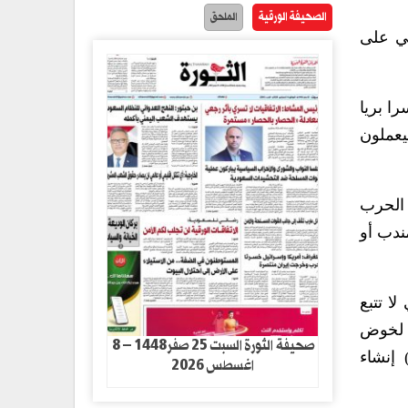
الصحيفة الورقية
الملحق
ني على
ا بريا
يعملون
 الحرب
ندب أو
ا تتبع
– لخوض
صحيفة الثورة السبت 25 صفر1448 – 8
إنشاء
اغسطس 2026