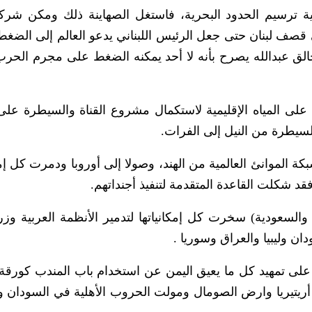
قية ترسيم الحدود البحرية، فاستغل الصهاينة ذلك ومكن شرك
قصف لبنان حتى جعل الرئيس اللبناني يدعو العالم إلى الضغط
الق عبدالله يصرح بأنه لا أحد يمكنه الضغط على مجرم الحر
 على المياه الإقليمية لاستكمال مشروع القناة والسيطرة عل
السيطرة من النيل إلى الفرات.
 الموانئ العالمية من الهند، وصولا إلى أوروبا ودمرت كل إم
قد شكلت القاعدة المتقدمة لتنفيذ أجنداتهم.
 والسعودية) سخرت كل إمكانياتها لتدمير الأنظمة العربية وزر
ان وليبيا والعراق وسوريا .
 على تمهيد كل ما يعيق اليمن عن استخدام باب المندب كورقة
ع أريتيريا وارض الصومال ومولت الحروب الأهلية في السودان و