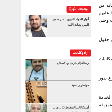
اته من
يوميات الثورة
 عليهم
أنوار المولد النبوي .. سر صمود
ب وحتى
اليمن وثبات الأمة
ى حقول
آراء وكتابات
كانيات
رسالة إلى تركيا وباكستان
ع بذور
خواطر رياضية
 لخدمة
تمزيقه
أمريكا إلى السقوط دُرْ ..رهان