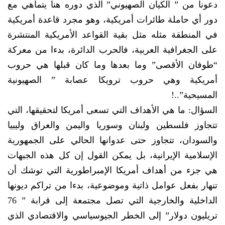
دعونا من ” الكيان الصهيوني” الذي دوره هنا يتماهي مع
دور أي حاملة طائرات أمريكية، وهو مجرد قاعدة أمريكية
في المنطقة مثله مثل بقية القواعد الأمريكية المنتشرة
على الجغرافية العربية، فالحرب الدائرة، بدءا من معركة
“طوفان الأقصى” وما بعدها وما كان قبلها هي حروب
أمريكية وهي حروب ترويكا عصابة ” الصهيونية
المسيحية”..!
السؤال: ما هي الأهداف التي تسعى أمريكا لتحقيقها، التي
تتجاوز فلسطين ولبنان وسوريا واليمن والعراق وليبيا
والسودان، تتجاوز حتى عدوانها الحالي على الجمهورية
الإسلامية الإيرانية، بل يمكن القول إن كل هذه الجبهات
هي جزء من أهداف أمريكا الإمبراطورية التي توشك أن
تنهار بفعل عوامل ذاتية وموضوعية، بدءا من تراكم ديونها
الداخلية والخارجية التي تصل مجتمعة إلى قرابة ” 76
تريليون دولار” إلى الخطر الجيوسياسي والاقتصادي الذي