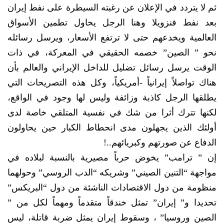
ثم لا يتردد في الإعلان عن رغبته السيطرة على نفط إيران
بعد نفط فنزويلا وهنا الرجل يحاول تطمين الأسواق
العالمية ويخدعهم حتى لا ترتفع الأسعار، ويرسل رسائله
نحو ” الصين” خصمه الحقيقي في المعركة، في ذات
الوقت يرسل رسائل تضليل للداخل الإيراني والعالم بأن
هناك تواصلاً إيرانياً -أمريكياً، وكل هذه التصريحات التي
يطلقها الرجل كاذبة وزائفة وليس لها وجود في الواقع،
لكنها تترك أثرا من شك في نفسية المتلقي خاصة لدى
أولئك الذين يجهلون مدى انحطاط الكبار حين يحاولون
الدفاع عن صورتهم وكبريائهم..!
إن ” ترامب” يخوض حرباً مصيرية بالنسبة لبلاده في
مواجهة “التنين الصيني” وشريكه “الدب الروسي” وحولهما
منظومة من دول الاقتصادات الناشئة من دول “البريكس”
تحديدا و” إيران” تمثل خندقاً متقدماً ومهماً لكل من ”
الصين وروسيا” ، وسقوط إيران يمثل ضربة قاتلة، ليس