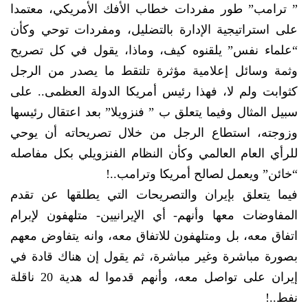
” ترامب” طور مفردات خطاب الأفك الأمريكي، معتمدا
على استراتيجية الإدارة بالتضليل، ومفردات توحي وكأن
“علماء نفس” يلقنوه كيف، وماذا، يقول في كل تصريح
وثمة وسائل إعلامية مؤثرة تلتقط ما يصدر من الرجل
كثوابت ولم لا، فهذا رئيس أمريكا الدولة العظمى.. على
سبيل المثال وفيما يتعلق ب ” فنزويلا” بعد اعتقال رئيسها
وزوجته، استطاع الرجل من خلال تصريحاته أن يوحي
للرأي العام العالمي وكأن النظام الفنزويلي بكل مفاصله
“خائن” ويعمل لصالح أمريكا وترامب..!
فيما يتعلق بإيران والتصريحات التي يطلقها عن تقدم
المفاوضات معها وأنهم- أي الإيرانيين- متلهفون لإبرام
اتفاق معه، بل ومتلهفون للاتفاق معه، وانه يتفاوض معهم
بصورة مباشرة وغير مباشرة، ثم يقول إن هناك قادة في
إيران على تواصل معه، وأنهم قدموا له هدية 20 ناقلة
نفط..!