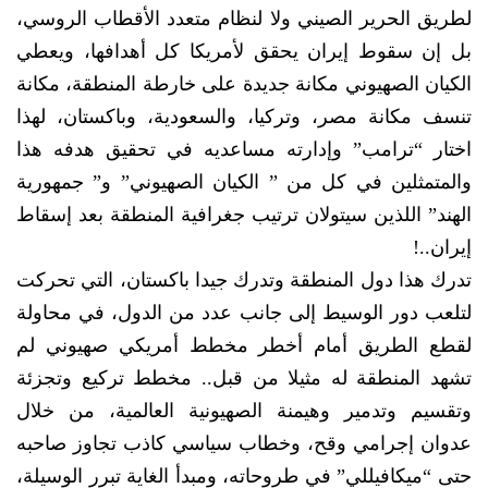
لطريق الحرير الصيني ولا لنظام متعدد الأقطاب الروسي،
بل إن سقوط إيران يحقق لأمريكا كل أهدافها، ويعطي
الكيان الصهيوني مكانة جديدة على خارطة المنطقة، مكانة
تنسف مكانة مصر، وتركيا، والسعودية، وباكستان، لهذا
اختار “ترامب” وإدارته مساعديه في تحقيق هدفه هذا
والمتمثلين في كل من ” الكيان الصهيوني” و” جمهورية
الهند” اللذين سيتولان ترتيب جغرافية المنطقة بعد إسقاط
إيران..!
تدرك هذا دول المنطقة وتدرك جيدا باكستان، التي تحركت
لتلعب دور الوسيط إلى جانب عدد من الدول، في محاولة
لقطع الطريق أمام أخطر مخطط أمريكي صهيوني لم
تشهد المنطقة له مثيلا من قبل.. مخطط تركيع وتجزئة
وتقسيم وتدمير وهيمنة الصهيونية العالمية، من خلال
عدوان إجرامي وقح، وخطاب سياسي كاذب تجاوز صاحبه
حتى “ميكافيللي” في طروحاته، ومبدأ الغاية تبرر الوسيلة،