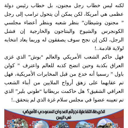
لكنه ليس خطاب رجل مجنون، بل خطاب رئيس دولة
عظمى هي أمريكا، لكن يمكن أن يتحول ترامب إلى رجل
” مجنون وشيطان” بنظر شعبه وبنظر أعضاء مجلسي
الكونجرس والشيوخ والبنتاجون والخارجية إن فشل
الرجل، لكن إن نجح سوف يصفقون له وربما يعاد انتخابه
لولاية قادمة..!
فهل حاكم الشعب الأمريكي والعالم “بوش” الذي غزى
العراق بكذبة وحين اتضح كذبه للعالم واعترف ” كولن
باول ” رسميا أنه خدع من قبل المخابرات الأمريكية، فهل
تم عقابهما على زهق أرواح الملايين من أبناء الشعب
العراقي الشقيق؟ هل حاكمت بريطانيا “طوني بلير” الذي
تم تعيينه عضوا في مجلس سلام غزة الذي لم يتحقق..!