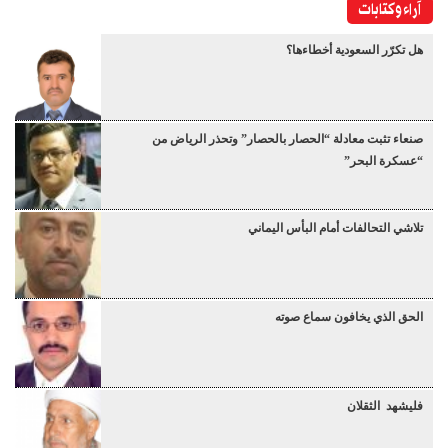
آراء وكتابات
هل تكرّر السعودية أخطاءها؟
صنعاء تثبت معادلة “الحصار بالحصار” وتحذر الرياض من
“عسكرة البحر”
تلاشي التحالفات أمام البأس اليماني
الحق الذي يخافون سماع صوته
فليشهد الثقلان