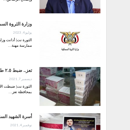
وزارة الثروة الس
يوليو 4, 2023
الثورة نت| أدانت وزا
ممارسة مهنة…
تعز.. ضبط ٢.٥ طن مبيدات ممنوعة في الراهدة قادمة من عدن
ديسمبر 7, 2021
الثورة نت| ضبطت الأج
بمحافظة تعز…
أسرة الشهيد الس
نوفمبر 4, 2021