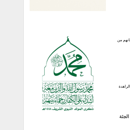
انهم من
لراهدة
لجثة