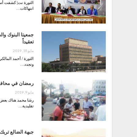
الثورة نت| كشفت أسرة
انتهاكات…
جمعيتا البنوك وا
تعقيداً
مايو 18, 2019
الثورة / أحمد المالك
وتجدد…
رمضان في محاف
مايو 9, 2019
رشا محمد هناك بعض ال
تقليدية…
جبهة الضالع تربك 