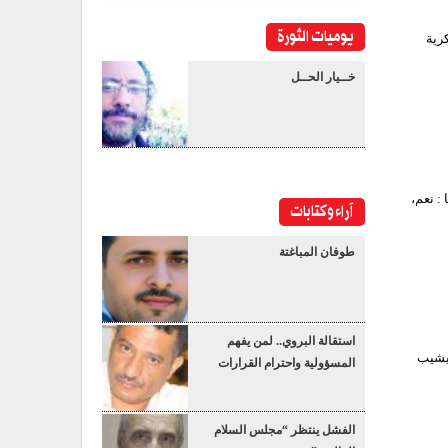
يوميات الثورة
رية
خــيار الحــل
: نعم،
آراء وكتابات
طوفان المباغتة
استقالة البروي.. لمن يفهم
 يشيب
المسؤولية واحترام القرارات
الفشل ينتظر “مجلس السلام