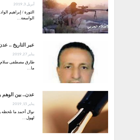
أبريل 3, 2019
الثورة / إبراهيم الو
الواسعة…
عبر التاريخ .. عد
يناير 27, 2019
طارق مصطفى سلام قال
ما…
عدن.. بين الوهم و
يناير 15, 2019
نوال أحمد ما نلحظه 
لهول…