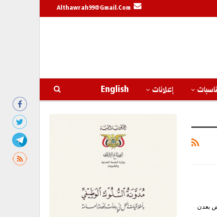
Althawrah99@gmail.com
اسبات
إعلانات
English
ض بعدن