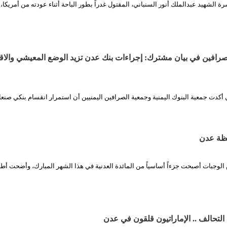
 الشهيد عبدالملك أنور السنباني، المقتول غدراً بطور الباحة أثناء عودته من أمريكا،
لصرافين في بيان مشترك: إجراءات بنك عدن تزيد الوضع المعيشي والا
ي أكدت جمعية البنوك اليمنية وجمعية الصرافين اليمنيين أن استمرار انقسام بنكي صنع
ظة عدن
وجبات أصبحت جزءاً أساسياً من المائدة العدنية في هذا الشهر المبارك، وأضحت أطباق
التحالف .. الإماراتيون قلقون في عدن