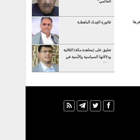
العالمي”
رها
فاتورة العِنـاد الباهظـة
تعليق على (معاهدة مكة) الثلاثية
ودلالاتها السياسية والأمنية في
هذا التوقيت