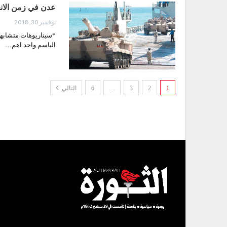
عدن في زمن الانج
نوفمبر 30, 2018
*سيناريوهات متشابهة
الباسم واحد اهم…
1
2
3
…
6
التالي