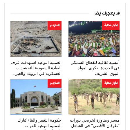
قد يعجبك ايضا
اخبار محلية
السلايدر
أمسية ثقافية للقطاع السمكي
العملية النوعية استهدفت غرف
في الحديدة بذكرى المولد
القيادة السعودية للتحشيدات
النبوي الشريف
العسكرية في الرويك والعبر…
اخبار محلية
السلايدر
مسير ومناورة لخريجي دورات
حكومة التغيير والبناء تُبارك
“طوفان الأقصى” في الشاهل
العملية النوعية للقوات