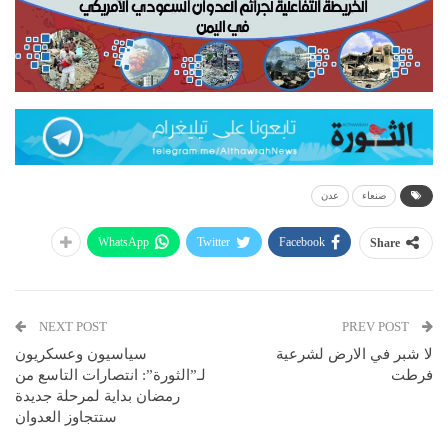
صنعاء
عدن
WhatsApp
Twitter
Facebook
Share
NEXT POST
PREV POST
لا شبر في الارض لشرعية
سياسيون وعسكريون
فرطت
لـ”الثورة”: انتصارات التاسع من
رمضان بداية لمرحلة جديدة
ستتجاوز العدوان