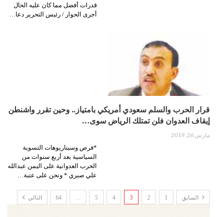
قدرات أفضل مما كان عليه الحال
أجرى الحوار / رئيس التحرير دعا…
قرار الحرب والسلم سعودي أمريكي بامتياز.. وحين تقرر واشنطن
إيقاف العدوان فلن تمتلك الرياض سوى…
مارس 26, 2019
*فرص وسيناريوهات التسوية
السياسية بعد أربع سنوات من
الحرب العدوانية على اليمن عبدالله
علي صبري * ونحن على عتبة…
السابق
1
2
3
4
5
…
64
التالي