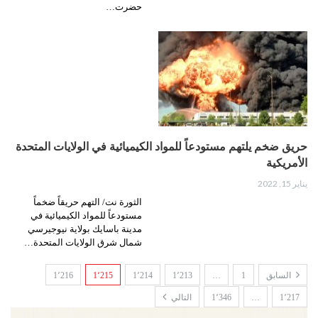
حضرت…
حريق ضخم يلتهم مستودعاً للمواد الكيميائية في الولايات المتحدة
الأمريكية
يناير 15, 2022
الثورة نت/ التهم حريقاً ضخماً
مستودعاً للمواد الكيميائية في
مدينة باسايك بولاية نيوجيرسي
شمال شرق الولايات المتحدة…
السابق
1
…
1٬213
1٬214
1٬215
1٬216
1٬217
…
1٬346
التالي