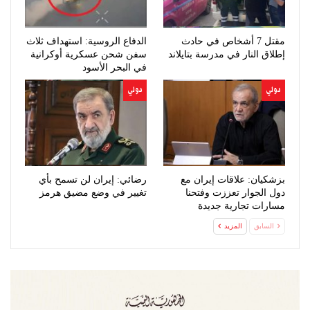
مقتل 7 أشخاص في حادث
الدفاع الروسية: استهداف ثلاث
إطلاق النار في مدرسة بتايلاند
سفن شحن عسكرية أوكرانية
في البحر الأسود
دولي
دولي
بزشكيان: علاقات إيران مع
رضائي: إيران لن تسمح بأي
دول الجوار تعززت وفتحنا
تغيير في وضع مضيق هرمز
مسارات تجارية جديدة
السابق
المزيد