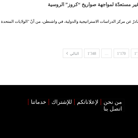
 غير مستعدّة لمواجهة صواريخ “كروز” الروسية
 صادرٌ عن مركز الدراسات الاستراتيجية والدولية، في واشنطن، من أنّ "الولايات المتح
1٬
1٬170
…
1٬348
التالي
من نحن
لإعلاناتكم
للإشتراك
خدماتنا
اتصل بنا