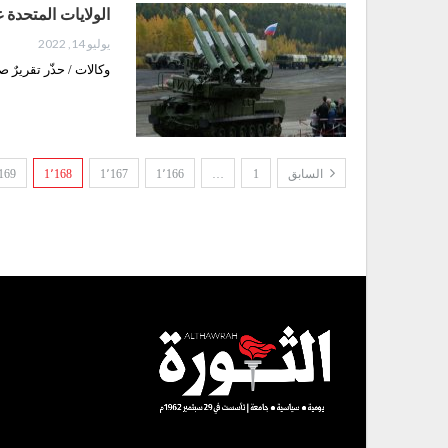
الولايات المتحدة
يوليو 14, 2022
وكالات / حذّر تقريرٌ
السابق
1
…
1٬166
1٬167
1٬168
169