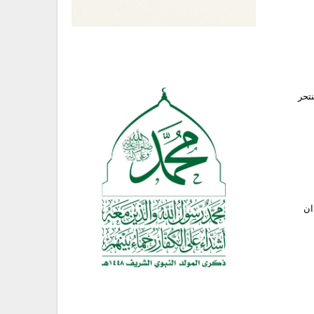
نتحر
ان