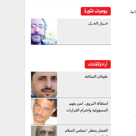
يوميات الثورة
يا،
خــيار الحــل
آراء وكتابات
طوفان المباغتة
استقالة البروي.. لمن يفهم
المسؤولية واحترام القرارات
الفشل ينتظر “مجلس السلام