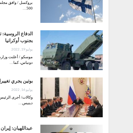
بروكسل / وافق مجلس 
500…
بجنوب أوكرانيا
يوليو 19, 2022
دونباس، كما…
بوتين يجري تغيير
يوليو 16, 2022
وكالات/ أجرى الرئيس
دينيس…
عبداللهيان: إيران