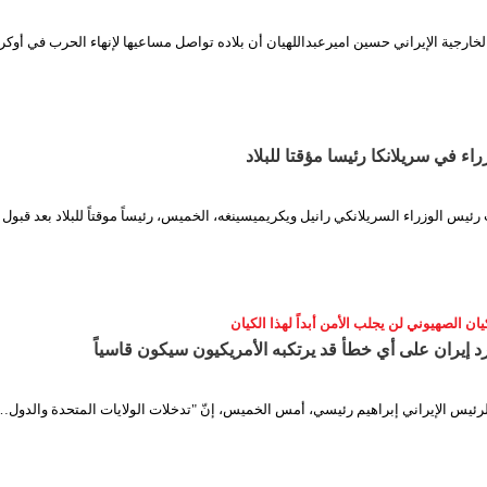
الخارجية الإيراني حسين اميرعبداللهيان أن بلاده تواصل مساعيها لإنهاء الحرب في أوكران
ء في سريلانكا رئيسا مؤقتا للبلاد
 رئيس الوزراء السريلانكي رانيل ويكريميسينغه، الخميس، رئيساً موقتاً للبلاد بعد قبول
يان الصهيوني لن يجلب الأمن أبداً لهذا الكيان
رد إيران على أي خطأ قد يرتكبه الأمريكيون سيكون قاسياً
لرئيس الإيراني إبراهيم رئيسي، أمس الخميس، إنّ "تدخلات الولايات المتحدة والدول…