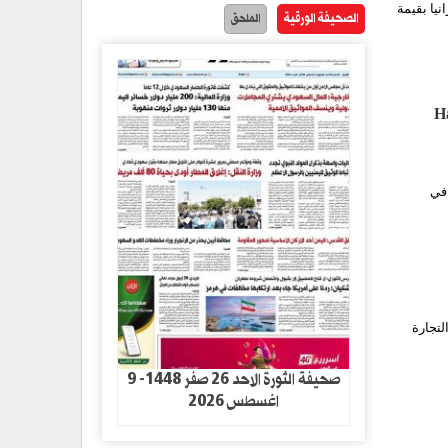
يا بقيمة
الصحيفة الورقية
الملحق
ع لصواريخ Harpoon
لنت وزارة الدفاع الروسية أمس الأول أن قواتها دمرت راجمة صواريخ أخرى من طراز HIMARS في
لتجارة
صحيفة الثورة الاحد 26 صفر 1448- 9
اغسطس 2026