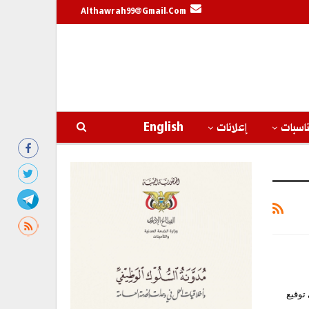
Althawrah99@gmail.com
اسبات
إعلانات
English
توقيع