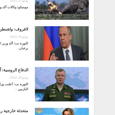
يوليو 21, 2022
موسكو/ وكالات أكد وز
لافروف: واشنطن و
يوليو 20, 2022
الثورة نت/ أكد وزير ا
يرغبان…
الدفاع الروسية: أ
يوليو 20, 2022
النازيين…
متحدثة خارجية ر