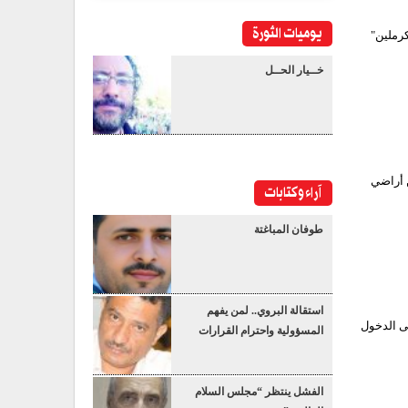
يوميات الثورة
كرملين"
خــيار الحــل
ن أراضي
آراء وكتابات
طوفان المباغتة
استقالة البروي.. لمن يفهم
لى الدخول
المسؤولية واحترام القرارات
الفشل ينتظر “مجلس السلام