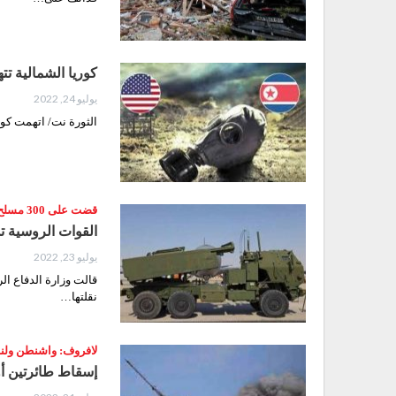
كوريا الشمالية تت
يوليو 24, 2022
الثورة نت/ اتهمت كور
قضت على 300 مسلح من "المئات السود"
القوات الروسية ت
يوليو 23, 2022
قالت وزارة الدفاع ا
نقلتها…
لافروف: واشنطن ولندن
إسقاط طائرتين أو