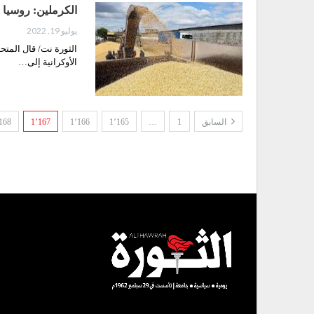
الكرملين: روسيا 
يوليو 19, 2022
الثورة نت/ قال المت
الأوكرانية إلى…
السابق
1
…
1٬165
1٬166
1٬167
168