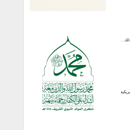
بذلك…
ريكية