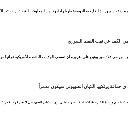
حدثة باسم وزارة الخارجية الروسية ماريا زاخاروفا من المحاولات الغربية لرصد "يد ال
طن الكف عن نهب النفط السوري
س الروسي فلاديمير بوتين على ضرورة أن تسحب الولايات المتحدة الأمريكية قواتها م
أي حماقة يرتكبها الكيان الصهيوني سيكون مدمراً
ث باسم وزارة الخارجية الايرانية ناصر كنعاني، إن الكيان الصهيوني لا يجرؤ ولا يقدر ع