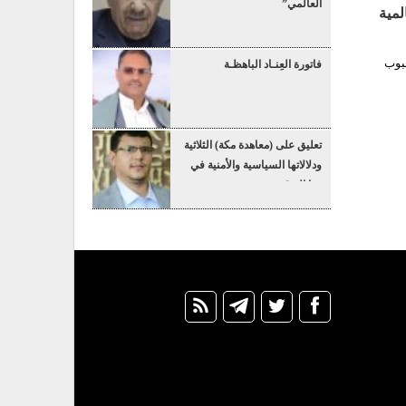
العالمي”
لمية
بوب
فاتورة العِنـاد الباهظـة
تعليق على (معاهدة مكة) الثلاثية
ودلالاتها السياسية والأمنية في
هذا التوقيت