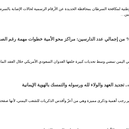
ة لمكافحة السرطان بمحافظة الحديدة عن الأرقام الرسمية لحالات الإصابة بالسر
شين…
لنساء يمثلن 95% من إجمالي عدد الدارسين: مراكز محو الأمية خطوات مهمة رغم ال
في اليمن تمضي وسط تحديات كبيرة خلفها العدوان السعودي الأمريكي خلال العقد الم
جديد العهد والولاء لله ورسوله والتمسك بالهوية الإيمانية
ر رجب أهمية وذكرى مميزة وهي من أعزّ وأقدس الذكريات للشعب اليمني، لأنها صفح