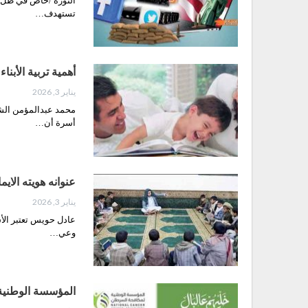
الثورة /خاص في ظل ال
تستهدف…
أهمية تربية الأبن
يناير 3, 2026
محمد عبدالمؤمن الش
أسرة أن…
عنوانه هويته الاي
يناير 3, 2026
عادل حويس تعتبر الأس
وعي…
المؤسسة الوطنية 