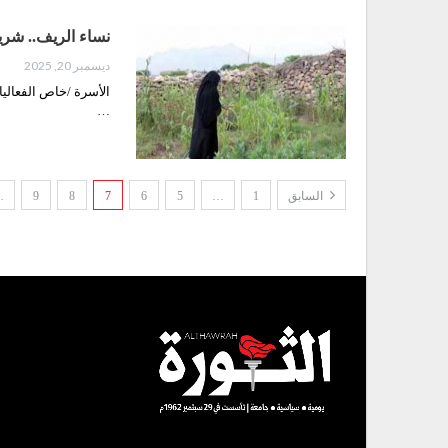
نساء الريف.. شري
ديسمبر 20, 2025
الأسرة /خاص الفعاليا
…
السابق
1
…
5
6
7
8
9
…