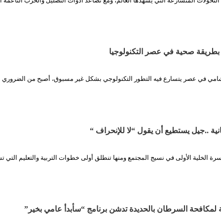
تحولات المتسارعة التي يشهدها العالم، ومع تصاعد أدوات التضليل والحرب الناعمة ا
اء بطريقة صحية في عصر التكنولوجيا
امي في عصر يتسارع فيه التطور التكنولوجي بشكل غير مسبوق، أصبح من الضروري 
مانية ..جيل يستطيع أن يقول “لا للإنحراف “
رة الخلية الأولى في نسيج المجتمع ومنها تنطلق أولى خطوات التربية والتعليم التي 
لمكافحة السرطان بالحديدة تدشن برنامج “سأبدأ عامي بخير”