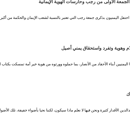
الجمعة الأولى من رجب وحارسات الهوية الإيمانية
احتفل اليمنيون بذكرى جمعة رجب التي تعتبر بالنسبة لشعب الإيمان والحكمة من أكب
م وهوية وتفرد واستحقاق يمني أصيل
ا اليمنيين أبناء الأحفاد من الأنصار، بما حملوه وورثوه من هوية خير أمة تمسكت بكتاب ال
ك
ين الأقدار كثيرة ونحن فيها لا نعلم ماذا سيكون، لكننا نحيا بأضواء خفيفة، تلك الأض