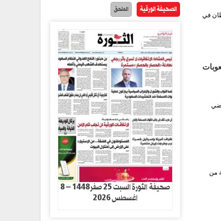
الصحيفة الورقية
الملحق
طان في
صعوبات
اضي
ة من
صحيفة الثورة السبت 25 صفر1448 – 8
اغسطس 2026