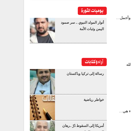
يوميات الثورة
ر وأجمل…
أنوار المولد النبوي .. سر صمود
اليمن وثبات الأمة
آراء وكتابات
له
رسالة إلى تركيا وباكستان
خواطر رياضية
واء هي…
أمريكا إلى السقوط دُرْ ..رهان