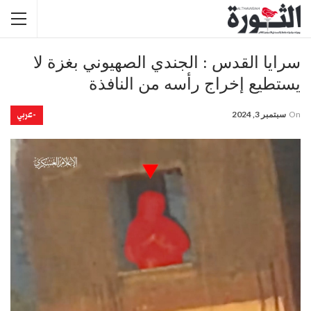
سرايا القدس : الجندي الصهيوني بغزة لا
يستطيع إخراج رأسه من النافذة
-عربي
On
سبتمبر 3, 2024