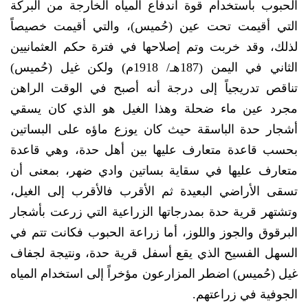
الحبوب باستخدام قوة اندفاع المياه الخارجة من البركة
التي أقيمت تحت عين (حُميس)، والتي أقيمت خصيصاً
لذلك، وقد خربت وتم إصلاحها في فترة حكم العثمانيين
الثاني في اليمن (187هـ/ 1918م) ولكن غيل (حُميس)
تناقص تدريجياً إلى درجة أنه أصبح في الوقت الراهن
مجرد عين ماء ضحلة وهذا الغيل هو الذي كان يسقي
أشجار حدة الباسقة حيث كان يوزع ماؤه على البساتين
بحسب قاعدة متعارف عليها بين أهل حدة، وهي قاعدة
متعارف عليها في سقاية بساتين وادي ضهر، بمعنى أن
تسقى الأراضي البعيدة ثم الأقرب فالأقرب إلى الغيل،
وتشتهر قرية حدة بمدرجاتها الزراعية التي زرعت بأشجار
البرقوق والجوز واللوز، أما زراعة الحبوب فكانت تتم في
السهل الفسيح الذي يقع أسفل قرية حدة، ونتيجة لجفاف
غيل (حُميس) اضطر المزارعون مؤخراً إلى استخدام المياه
الجوفية في زراعتهم.