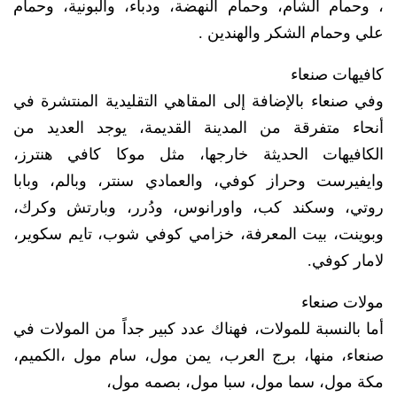
، وحمام الشام، وحمام النهضة، ودباء، والبونية، وحمام
علي وحمام الشكر والهندين .
كافيهات صنعاء
وفي صنعاء بالإضافة إلى المقاهي التقليدية المنتشرة في
أنحاء متفرقة من المدينة القديمة، يوجد العديد من
الكافيهات الحديثة خارجها، مثل موكا كافي هنترز،
وايفيرست وحراز كوفي، والعمادي سنتر، وبالم، وبابا
روتي، وسكند كب، واورانوس، ودُرر، وبارتش وكرك،
وبوينت، بيت المعرفة، خزامي كوفي شوب، تايم سكوير،
لامار كوفي.
مولات صنعاء
أما بالنسبة للمولات، فهناك عدد كبير جداً من المولات في
صنعاء، منها، برج العرب، يمن مول، سام مول ،الكميم،
مكة مول، سما مول، سبا مول، بصمه مول،