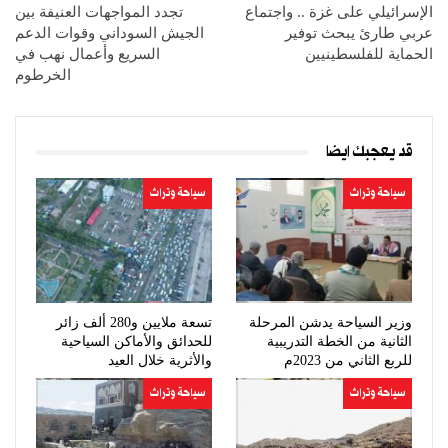
الإسرائيلي على غزة .. واجتماع
تجدد المواجهات العنيفة بين
عربي طارئ يبحث توفير
الجيش السوداني وقوات الدعم
الحماية للفلسطينيين
السريع وأعمال نهب في
الخرطوم
قد يعجبك ايضا
سياحة وتراث
سياحة وتراث
وزير السياحة يدشن المرحلة
تسعة ملايين و280 ألف زائر
الثانية من الخطة التدريبية
للحدائق والأماكن السياحية
للربع الثاني من 2023م
والأثرية خلال العيد
سياحة وتراث
سياحة وتراث