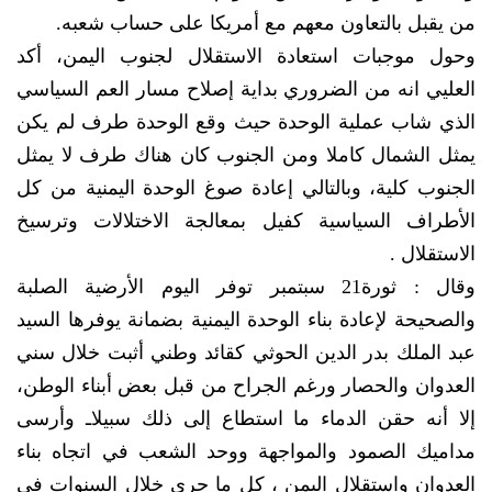
من يقبل بالتعاون معهم مع أمريكا على حساب شعبه.
وحول موجبات استعادة الاستقلال لجنوب اليمن، أكد
العليي انه من الضروري بداية إصلاح مسار العم السياسي
الذي شاب عملية الوحدة حيث وقع الوحدة طرف لم يكن
يمثل الشمال كاملا ومن الجنوب كان هناك طرف لا يمثل
الجنوب كلية، وبالتالي إعادة صوغ الوحدة اليمنية من كل
الأطراف السياسية كفيل بمعالجة الاختلالات وترسيخ
الاستقلال .
وقال : ثورة21 سبتمبر توفر اليوم الأرضية الصلبة
والصحيحة لإعادة بناء الوحدة اليمنية بضمانة يوفرها السيد
عبد الملك بدر الدين الحوثي كقائد وطني أثبت خلال سني
العدوان والحصار ورغم الجراح من قبل بعض أبناء الوطن،
إلا أنه حقن الدماء ما استطاع إلى ذلك سبيلاـ وأرسى
مداميك الصمود والمواجهة ووحد الشعب في اتجاه بناء
العدوان واستقلال اليمن ، كل ما جرى خلال السنوات في