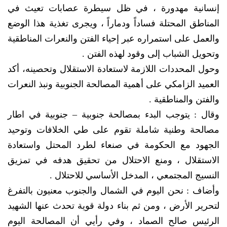
إنسانية مهدورة ، في ظل سيطرة عصابات تعيث في
المناطق المحتلة فساداً ودماراً ، ويجرى تغذية هذا الوضع
والعمل على استمراره عبر إحياء الفتن والنعرات المناطقية
وتحويل الشباب إلى وقود لهذه الفتن .
وحول المحددات اللازمة لاستعادة الاستقلال وتحصينه، أكد
العميد الزامكي على أهمية المصالحة الجنوبية ونبذ النعرات
والفتن والمناطقية .
وقال : يتوجب البدء بمصالحة جنوبية – جنوبية في اطار
مصالحة وطنية شاملة تقوم على طي الخلافات وتوحيد
الجهود مع الحكومة في صنعاء لطرد المحتل واستعادة
الاستقلال ، ومنع الاحتلال من تحقيق هدفه في تمزيق
النسيج المجتمعي ، المدخل الأساسي للاحتلال .
وأضاف : نحن اليوم في الشمال والجنوب معنيون بالتفرغ
لتحرير الأرض ، ومن ثم بناء دولة قوية تحدث عنها الشهيد
الرئيس صالح الصماد ، وفي رأيي أن المصالحة اليوم