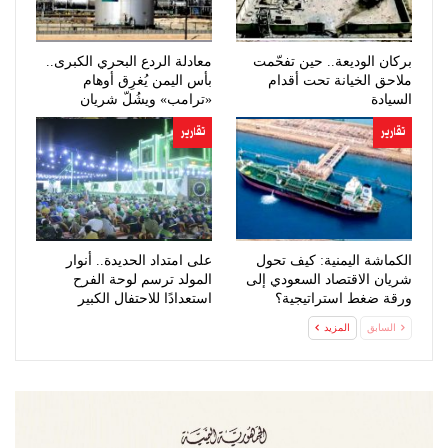
بركان الوديعة.. حين تفحّمت
معادلة الردع البحري الكبرى..
ملاحق الخيانة تحت أقدام
بأس اليمن يُغرِق أوهام
السيادة
«ترامب» ويشُلّ شريان
النفط…
تقارير
تقارير
الكماشة اليمنية: كيف تحول
على امتداد الحديدة.. أنوار
شريان الاقتصاد السعودي إلى
المولد ترسم لوحة الفرح
ورقة ضغط استراتيجية؟
استعدادًا للاحتفال الكبير
السابق
المزيد