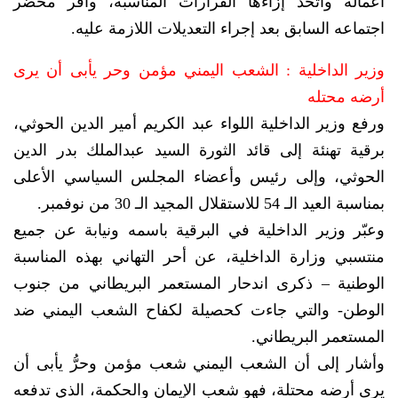
أعماله واتخذ إزاءها القرارات المناسبة، وأقر محضر
اجتماعه السابق بعد إجراء التعديلات اللازمة عليه.
وزير الداخلية : الشعب اليمني مؤمن وحر يأبى أن يرى
أرضه محتله
ورفع وزير الداخلية اللواء عبد الكريم أمير الدين الحوثي،
برقية تهنئة إلى قائد الثورة السيد عبدالملك بدر الدين
الحوثي، وإلى رئيس وأعضاء المجلس السياسي الأعلى
بمناسبة العيد الـ 54 للاستقلال المجيد الـ 30 من نوفمبر.
وعبّر وزير الداخلية في البرقية باسمه ونيابة عن جميع
منتسبي وزارة الداخلية، عن أحر التهاني بهذه المناسبة
الوطنية – ذكرى اندحار المستعمر البريطاني من جنوب
الوطن- والتي جاءت كحصيلة لكفاح الشعب اليمني ضد
المستعمر البريطاني.
وأشار إلى أن الشعب اليمني شعب مؤمن وحرُّ يأبى أن
يرى أرضه محتلة، فهو شعب الإيمان والحكمة، الذي تدفعه