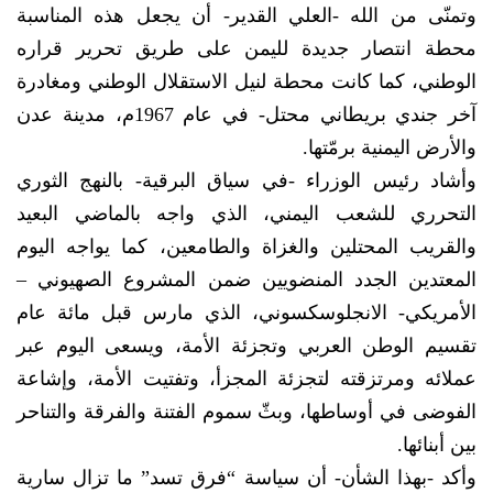
وتمنّى من الله -العلي القدير- أن يجعل هذه المناسبة
محطة انتصار جديدة لليمن على طريق تحرير قراره
الوطني، كما كانت محطة لنيل الاستقلال الوطني ومغادرة
آخر جندي بريطاني محتل- في عام 1967م، مدينة عدن
والأرض اليمنية برمّتها.
وأشاد رئيس الوزراء -في سياق البرقية- بالنهج الثوري
التحرري للشعب اليمني، الذي واجه بالماضي البعيد
والقريب المحتلين والغزاة والطامعين، كما يواجه اليوم
المعتدين الجدد المنضويين ضمن المشروع الصهيوني –
الأمريكي- الانجلوسكسوني، الذي مارس قبل مائة عام
تقسيم الوطن العربي وتجزئة الأمة، ويسعى اليوم عبر
عملائه ومرتزقته لتجزئة المجزأ، وتفتيت الأمة، وإشاعة
الفوضى في أوساطها، وبثّ سموم الفتنة والفرقة والتناحر
بين أبنائها.
وأكد -بهذا الشأن- أن سياسة “فرق تسد” ما تزال سارية