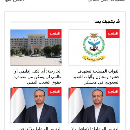
قد يعجبك ايضا
السلايدر
السلايدر
القوات المسلحة تستهدف
الخارجية: أي تكتل إقليمي أو
حشود ومخازن وآليات للعدو
عالمي لن يتمكن من مصادرة
السعودي في معسكر
حقوق الشعب اليمني
“صحن…
المشروعة
السلايدر
السلايدر
الرئيس المشاط: الاتفاقيات لا
الرئيس المشاط يعزّي في