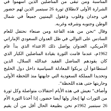
المناسبة ومن تبقى من المناضلين الذين أسهموا في
الشرارة الأولى لانطلاق ثورة 26 سبتمبر الذين لهم حضور
في وجدان وقلوب وعقول اليمنيين جميعاً في شمال
الوطن وجنوبه وشرقه وغربه.
وقال “نحن من هذه القاعة ومن صنعاء نحتفل للعام
السادس على التوالي في ظل العدوان السعودي الإماراتي
الأمريكي، العدوان يواصل ذلك الاعتداء الذي بدأ عام
1962م، عندما قامت الثورة بقيادة المناضلين الكبار الذي
كان يقودهم المناضل الفقيد عبدالله السلال، الذين
استطاعوا أن يربكوا المعادلة السياسية داخل دول الخليج
وتحديدا المملكة السعودية التي جابهتها منذ اللحظة الأولى
وحاربتها حتى هذه اللحظة”.
وأضاف” نعيش في هذه الأيام احتفالات متواصلة وكل ثورة
من الثورات لها إنجاز ولها أيضا حضور، إذا أخذنا الثورة الأم
26 سبتمبر 1962م نحن بطبيعة الحال أقل من أن يقيم