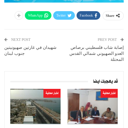
WhatsApp
Twitter
Facebook
Share
NEXT POST
PREV POST
إصابة شاب فلسطيني برصاص
شهيدان في غارتين صهيونيتين
العدو الصهيوني شمالي القدس
جنوب لبنان
المحتلة
قد يعجبك ايضا
اخبار محلية
اخبار محلية