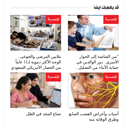
قد يعجبك ايضا
الأســــــرة
الأســــــرة
“من الشاشة إلى الحوار
ملايين المرضى والجوعى..
الأسري.. دور الوالدين في
الوجه الأكثر دموية لـ11 عاماً
حماية الأبناء من التضليل…
من الحصار الأمريكي السعودي
الأســــــرة
الأســــــرة
أسباب وأعراض العصب السابع
صناع المجد في الظل
وطرق الوقاية منه