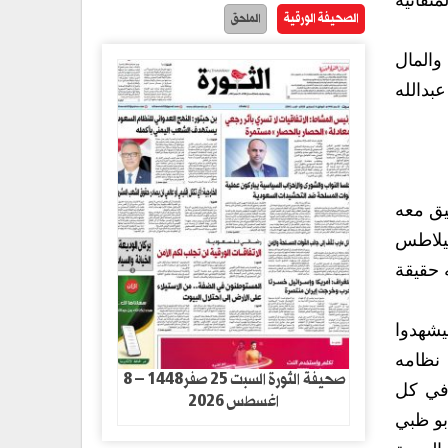
تفانية
الصحيفة الورقية
الملحق
والمال
عبدالله
يق معه
بيلاطس
 حقيقة
يشهدوا
 نظامه
صحيفة الثورة السبت 25 صفر1448 – 8
 في كل
اغسطس 2026
بو ظبي