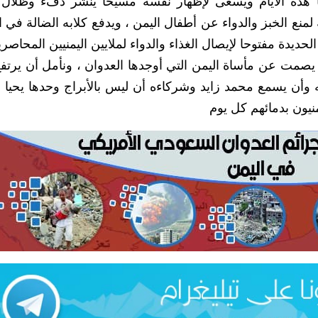
 2016 ، واستضاف البابا هذه الأيام ويسعى لإظهار نفسه مسيحا ينشر دفء وظلا
لة لمنع الخبز والدواء عن أطفال اليمن ، ويدفع كلابه الضالة في
لحديدة مفتوحا لإيصال الغذاء والدواء لملايين اليمنيين المحاصري
لم يصمت عن مأساة اليمن التي أوجدها العدوان ، ونأمل أن يرتف
 وأن يسمع محمد زايد وشركاءه أن ليس بالأبراج وحدها يحيا ا
يمنيون بدمائهم كل يوم