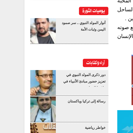
ل المحبة
 الساحل
يوميات الثورة
ن .
أنوار المولد النبوي .. سر صمود
ع صوته
اليمن وثبات الأمة
لإنسان
آراء وكتابات
دور ذكرى المولد النبوي في
تعزيز حضور مبادئ الأنبياء في
واقعنا المعاصر
رسالة إلى تركيا وباكستان
خواطر رياضية