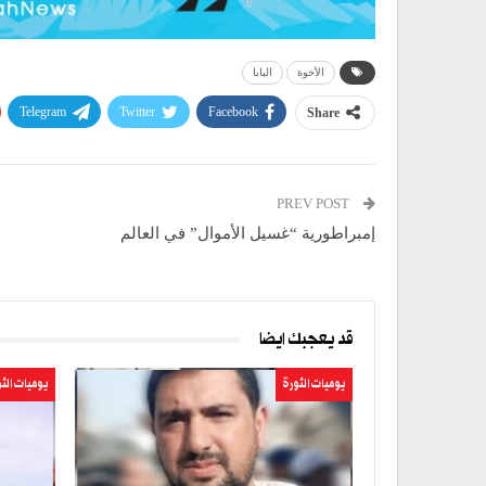
الأخوة
البابا
Telegram
Twitter
Facebook
Share
PREV POST
إمبراطورية “غسيل الأموال” في العالم
قد يعجبك ايضا
يوميات الثورة
يوميات الث