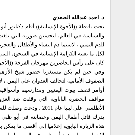
د. احمد عبدالله الصعدي
تحت يافطة ((الأخوة الإنسانية)) أقام دكتاتور 
والسياسة في العالم، لتحسين صورته التي بلغت 
للدم اليمني ، لاسيما دم النساء والأطفال والعجزة
لكل ما تعنيه الكرامة الإنسانية في السجون السرية
كان على رأس الحاضرين مهرجان الفرجة ((الأخوية))
وفي حين لم يكن مستغربا حضور شيخ الأزهر 
الصفوف الأمامية لتحالف العدوان على اليمن ، 
أوامر قصف بيوت اليمنيين ومدارسهم وأسواقهم و
الأطلسي على ليبيا عام 2011 ، ودعت وصلت للسلام في سوريا وفي اليمن .
يدرك قاتل أطفال اليمن وعصابته في أبو ظبي مع
هذه الزيارة البابوية إعلاميا إلى أقصى ما يمكن 