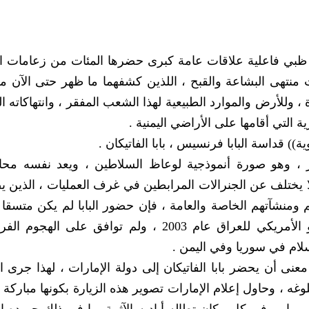
أبو ظبي فاعلية علاقات عامة كبرى حضرها المئات من زعامات ا
منتهى البشاعة والقبح ، اللذين كشفهما ما ظهر حتى الآن م
 ، وللأرض والموارد الطبيعية لهذا الشعب المفقر ، وانتهاكاته 
 التي أقامها على الأراضي اليمنية .
 قداسة البابا فرنسيس ، بابا الفاتيكان .
، وهو صورة أنموذجية لوعاظ السلاطين ، ويعد نفسه محار
لا يختلف عن الجنرالات المرابطين في غرف العمليات ، الذين 
منشآتهم الخاصة والعامة ، فإن حضور البابا لم يكن متسقا أ
مواقف الحضرة الباباوية التي وقفت ضد الغزو الأمريكي للعراق عام 2003 ، ولم توافق عل
نى أن يحضر بابا الفاتيكان إلى دولة الإمارات ، لهذا جرى ا
بلوغه ، وحاول إعلام الإمارات تصوير هذه الزيارة بكونها مبارك