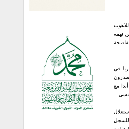
للاهوت
ن نهمه
الفاضحة
با في
يصدرون
بدا مع
ى الهجوم الفرنسي –
ستغلال
ة للسجل