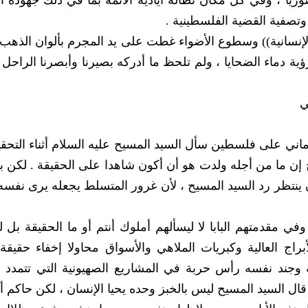
ريا ، وفي كل مكان تطاله أياديه الآثمة بما في ذلك جهوده الم
تصفية القضية الفلسطينية .
إنسانية)) وسطوع الأضواء غطت على يد المجرم بألوان الذهب 
ية دماء الضحايا ، ولم تلحظ ما أدركه بصيرنا وأبصرنا الراحل 
ي
اني على فلسطين سأل السيد المسيح عليه السلام أثناء التحق
ح إن ما من أجله ولدت هو أن أكون شاهدا على الحقيقة . لكن 
أن ينتظر رد السيد المسيح ، لأن غرور المتسلط يجعله يرى نفسه
ي مقدمتهم البابا لا ليسألهم أملوك أنتم أو ما الحقيقة بل ل
اج العالية وكبريات الملاهي والأسواق محاولا إخفاء حقيقة
وجند نفسه رأس حربة في المشاريع الصهيونية التي تتمدد
 قال السيد المسيح ليس بالخبز وحده يحيا الإنسان ، لكن حاكم أ