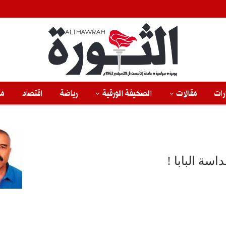
رات
مقالات
الصحيفة الورقية
رياضة
اقتصاد
من
اسة البابا !