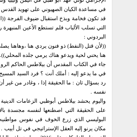
الإجرامي لولي عهد أبو ظبي في اليمن وليبيا وسو
في مساعدة الكيان الصهيوني على تهويد القدس و
قد تكون فخامة وبذخ استقبال ضيوف الفرجة ((ال
التي تسلب الألباب فلم تستطع الأعين المنبهرة رؤ
البردوني :
((لأن قتل (النفط) ذو فنون يردي هنا ،وهاهنا يصل
هنا يحني لحية ويدعو هناك يرمي جلده المحلي)).
جاء في الكتاب المقدس أن بيلاطس الحاكم الروم
في ما يدعو إليه : أملك أنت ؟ فرد السيد المسي
رد بسؤال ثان : ما الحقيقة إذا ، وغادر من غير 
نفسه .
واليوم يحشد بيلاطس أبوظبي الزعامات الدينية وف
على الحقيقة التي اصطنعها لنفسه مجسدة بالأبر
البوليسي الذي زرع الخوف في نفوس مواطنيه 
مكان يرنو إليه العقل الإستراتيجي في تل أبيب .