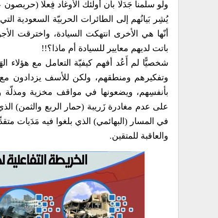
ولو سلَّمنا جَدَلًا بأن أولئك الأوغاد فِعلًا (حريصو
يُشِر بَيانُهم إلى الطائرات الحربيّة السعودية ال
أنّها هي الأخرى انتهكت السيادة، واخترقت الأجواء ا
باتت لديهم معايير للسيادة أم ماذا؟!!
شخصيًّا لم أَعُد أفهم كيفيّة التعامل مع هؤلاء 
وتفكيرهم ومنطقهم، ولكن للأسف يزدادون مع مرور الأي
بأنفسِهم، ويضعونها في مواقف مخزية ومذلّة وم
على عدم مغادرة زَريبة (حمار الربع والثمن) الذي
في المسار (البهائمي) الذي بلغوا فيه مَدَيات متقدِّ
والعاقبة للمتقين.