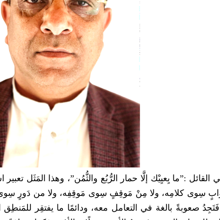
ائل :”ما يِعيِيْك إلَّا حمار الرُّبُع والثُّمُن”، وهذا المَثَل تعبير
 سِوى كلامِه، ولا مِنْ مَوقِفٍ سِوى مَوقِفِه، ولا من دَورٍ سِوى 
َجِدُ صعوبةً بالغة في التعامل معه، ودائمًا ما يفتقِر للمَنطِق ال