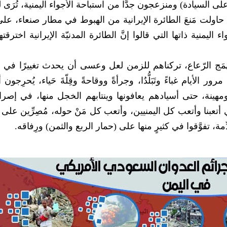
ن على السيادة) ومنزعجون جدًّا من استباحة الأجواء اليمنية، تُرَى ل
تي حاولت مَنعَ الطائرة الإيرانية من الهبوط في مطار صنعاء، على
ليمنية ذاتها التي قالوا إنَّ الطائرة المدنيّة الإيرانية اخترقت
الهَمَج الرّعاع، تركناهم للزمن لعل وعسى أن يحدث تغييرًا في
ام غباءً وتَبَلُّدُا، وجرأةً ووقاحةً وقِلّةَ حَياء، يُحرِجون أ
هينة، حتى أسيادهم يعافونها وينتابهم الخجل منها، في إصرار
 أتعبنا وأتعب كل اليمنيين، وأتعب كل مَنْ حوله، مُصِرِّين عل
مة، تفوَّقوا في كثيرٍ منها على (حمار الربع والثمن) ورِفاقه.