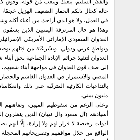
والفكر السليم، يتعبك ويتعب مَنْ حَولَه، وفوق كل ذ
حاله كحال ذلكم الحمار الضعيف الهزيل حَجمًا، الر
في العمل، ولا هو الذي أراحك من أعباء أكله وشربه
وهذا هو حال المرتزقة اليمنيين الذين يسمّون 
العدوان السعودي الإماراتي الأمريكي الإسرائيلي
وتواطؤٍ عربي ودولي، وبشَرعَنَة من قِبَلهم بوص
العدوان لتنفيذ جرائم الإبادة الجماعية بحق أبنا
إلى صف قوى العدوان في مواجهة أبناء شعبهم، و
المضي والاستمرار في العدوان الغاشم والحصار 
بالتداعيات الكارثية المترتّبة على ذلك وانعكاس
مليون يمني.
وعلى الرغم من سقوطهم المهين، وتفاهتهم المبت
أسيادهم (آل سعود وآل نهيان) الذين ينظرون إليه
أدوات رخيصة لا قرار لهم ولا إرادة، إلّا أنهم يص
الواقع من خلال مواقفهم وتصريحاتهم المخجلة وال