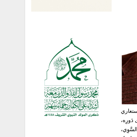
 استعاري
دَورِه،
سَّوِي،