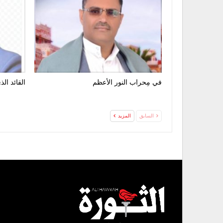
في مِحراب النور الأعظم
القائد ال
السابق
المزيد