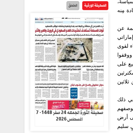
سياسةً،
الصحيفة الورقية
الملحق
دة مِنه
جمة عن
ماراتي
ء لقوى
 ووقفوا
يع على
كترثين
ثلاثين
في ذلك
بوصفهم
صحيفة الثورة الجمعه 24 صفر 1448- 7
على أرض
اغسطس 2026
ٍ سليم