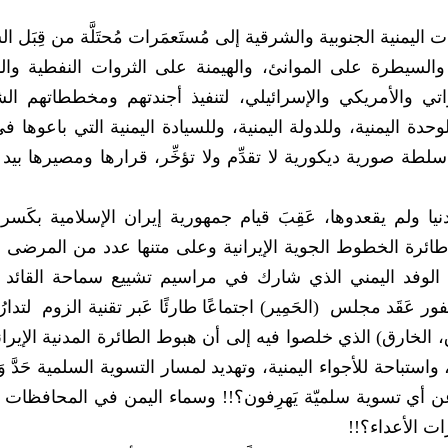
ليمنية الجنوبية والشرقية إلى مُستَعمَرات مُحتَلَّة من قِبَل 
ر والسيطرة على الموانئ، والهيمنة على الثروات النفطية والم
ي والأمريكي والإسرائيلي، لتنفيذ أجندتهم ومخططاتهم الش
لوحدة اليمنية، وللدولة اليمنية، وللسيادة اليمنية التي باعوها
طة صورية ديكورية لا تقدِّم ولا تؤخِّر، قرارها ومصيرها بيد 
 الدنيا ولم يقعدوها، عَقِبَ قيام جمهورية إيران الإسلامية بكَس
رة الخطوط الجوية الإيرانية وعلى متنها عدد من المرضى ال
 الوفد اليمني الذي شارك في مراسيم تشييع سماحة القائد 
 عَقَد مجلس (الحَمِير) اجتماعًا طارئًا عَبر تقنية الزوم لتدا
ق، الخارق) الذي خلصوا فيه إلى أن هبوط الطائرة المدنية الإيران
باحة للأجواء اليمنية، وتهديد لمسار التسوية السلمية حَدَّ و
عن أي تسوية سلميّة يَهرِفون؟!! وسماء اليمن في المحافظات ا
رات الأعداء؟!!