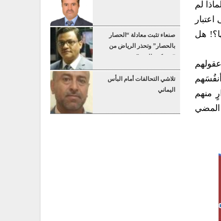
ماذا لم
 اعتبار
ها؟! هل
صنعاء تثبت معادلة “الحصار
بالحصار” وتحذر الرياض من
“عسكرة البحر”
 عقولهم
نفُسَهم
تلاشي التحالفات أمام البأس
اليماني
ٍ منهم
ى المضي