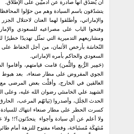
أن يُصَدِّق أنها صادرة عن آدميّين على الإطلاق.
يتشدّقون باسم السيادة وهم من حوّلوا المحافظات ا
والإماراتي، وأطلقوا لهما العنان لاحتلال الجز
وفتحوا الباب على مصراعيه للسعودي والإمارات
ومشاريعهم التدميرية التي تمثّل تهديدًا خطيرًا ل
النّخاسَة بأرخص الأثمان، من أجل الحفاظ على سل
السعودي والحاكم بأمره الإماراتي.
(حَمِير الرُّبع والثُّمن) قامت قيامتهم، وأقاموا
الجوي المفروض على مطار صنعاء، بعد هبوط طائ
العالقين في الخارج، وأقلَّت بعض المرضى مع
الشهيد علي الخامنئي رضوان الله عليه، وعلى الفور
الحدث الجَلَل، وأصدروا (بَيانَهُم المرعب، الحار
كسرت الحظر على مطار صنعاء انتهاك للسيادة، واست
ولا أعلم عن أي سيادة وأجواء يتحدّثون؟!! ولا 
مُنتَهكَة مُستَباحَة، وفضاء مفتوح للنزهة أمام طائ