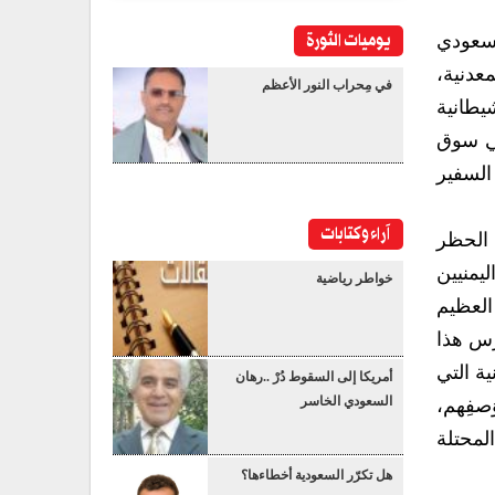
يوميات الثورة
السعودي
عدنية،
في مِحراب النور الأعظم
يطانية
 في سوق
السفير
آراء وكتابات
ر الحظر
يمنيين
خواطر رياضية
العظيم
رُس هذا
ية التي
أمريكا إلى السقوط دُرْ ..رهان
السعودي الخاسر
َصفِهم،
لمحتلة
هل تكرّر السعودية أخطاءها؟