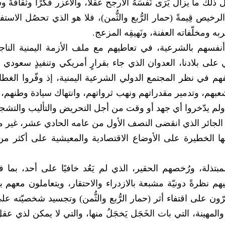
لك ما يزال يَرَى نَفسَهُ الأرجح عقلًا، والأغزر فكرًا وثقافةً و
خيص قِيمةً (حمار الرُّبع والثُّمن)، فلا هو الذي تحصُل الاستفا
 ومخلّفاته العفنة، ونَهيقِه المزعج.
أنفسهم بالشرعية، في تعاطيهم مع ملف الأزمة اليمنية النا
 على بلادنا، العدوان الذي جاء بقرارٍ أمريكي وتنفيذٍ سعودي إ
فهم في نظر المجتمع الدولي الشرعية اليمنية، إذ وفّروا الغطا
ء شعبهم، وتدمير مقدراتهم ونهب ثرواتهم، وانتهاك سيادة وطنهم،
لم يدّخروا أي جهد أو وقت من أجل التحريض والتأليب والتشج
الجائر الذي انقضى النصف الأول من عامه الحادي عشر، غير م
اتها الخطيرة على الأوضاع الاقتصادية والمعيشية على أكثر من 
ذلة، ورُخصهم الحقير، الذي لم يَعُد خافيًا على أحد، بما 
م نظرةً دونيّة مشبعة بالازدراء والاحتقار، ويتعاملون معهم 
رّون على اقتفاء أثر (حمار الرُّبع والثُّمن) وتجسيد شخصيّته 
مهينة، التي بات الخَجَل يَخجَلُ منها، والتي لا يمكن لذي عقل