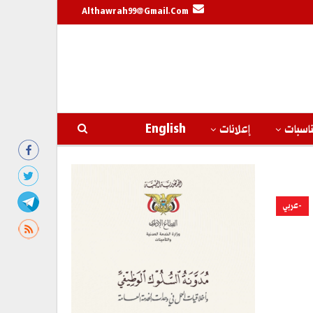
Althawrah99@gmail.com
اسبات
إعلانات
English
-عربي