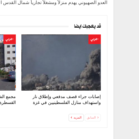
العدو الصهيوني يهدم منزلاً ومشغلاً تجارياً شمال القدس ا
قد يعجبك ايضا
-عربي
-عربي
إصابات جراء قصف مدفعي وإطلاق نار
مجمع الش
واستهداف منازل الفلسطينيين في غزة
القسطرة 
السابق
المزيد