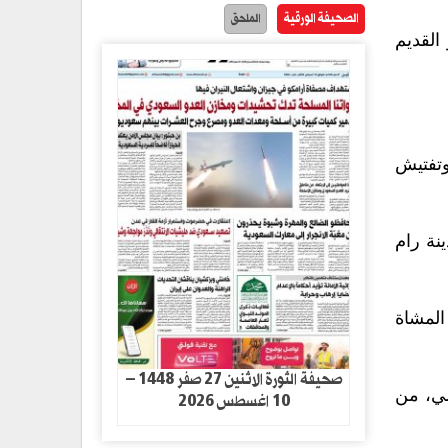
الصحيفة الورقية
الملحق
القديم
وتفتيش
نة رام
المشاة
صحيفة الثورة الاثنين 27 صفر 1448 –
ر مايو الماضي، من
10 اغسطس 2026