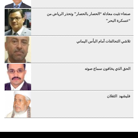
صنعاء تثبت معادلة “الحصار بالحصار” وتحذر الرياض من
“عسكرة البحر”
تلاشي التحالفات أمام البأس اليماني
الحق الذي يخافون سماع صوته
فليشهد الثقلان