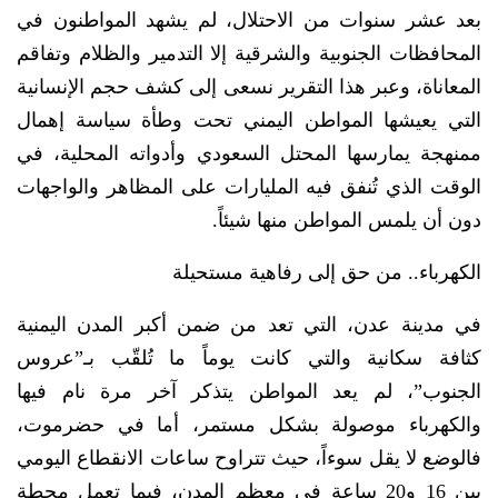
بعد عشر سنوات من الاحتلال، لم يشهد المواطنون في
المحافظات الجنوبية والشرقية إلا التدمير والظلام وتفاقم
المعاناة، وعبر هذا التقرير نسعى إلى كشف حجم الإنسانية
التي يعيشها المواطن اليمني تحت وطأة سياسة إهمال
ممنهجة يمارسها المحتل السعودي وأدواته المحلية، في
الوقت الذي تُنفق فيه المليارات على المظاهر والواجهات
دون أن يلمس المواطن منها شيئاً.
الكهرباء.. من حق إلى رفاهية مستحيلة
في مدينة عدن، التي تعد من ضمن أكبر المدن اليمنية
كثافة سكانية والتي كانت يوماً ما تُلقّب بـ”عروس
الجنوب”، لم يعد المواطن يتذكر آخر مرة نام فيها
والكهرباء موصولة بشكل مستمر، أما في حضرموت،
فالوضع لا يقل سوءاً، حيث تتراوح ساعات الانقطاع اليومي
بين 16 و20 ساعة في معظم المدن، فيما تعمل محطة