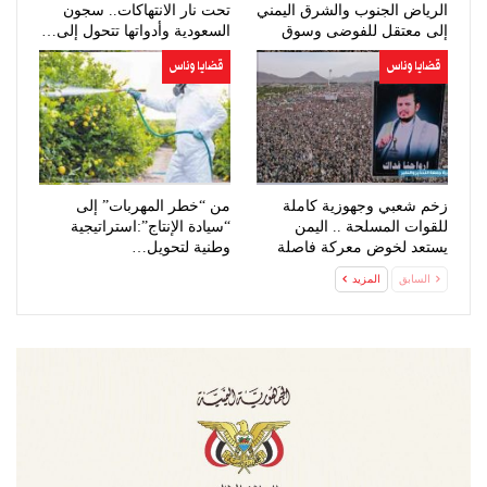
الرياض الجنوب والشرق اليمني
تحت نار الانتهاكات.. سجون
إلى معتقل للفوضى وسوق
السعودية وأدواتها تتحول إلى…
للنخاسة…
قضايا وناس
قضايا وناس
زخم شعبي وجهوزية كاملة
من “خطر المهربات” إلى
للقوات المسلحة .. اليمن
“سيادة الإنتاج”:استراتيجية
يستعد لخوض معركة فاصلة
وطنية لتحويل…
وحاسمة ضد…
السابق
المزيد