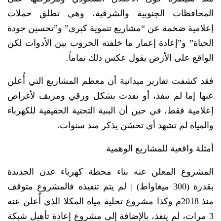
المحافظات الجنوبية والشرقية، وهي تطلق حملات
إعلامية ضخمة عن “مشاريع تنموية كبرى” و”تحسين جودة
الحياة” و”إعادة إعمار ما خلفته الحروب بين الأدوات لكن
الواقع على الأرض يقول عكس ذلك تماماً.
فقد كشفت تقارير ميدانية أن معظم المشاريع التي أُعلن
عنها إما لم تنفذ، أو نفذت بشكل ورقي ومزيف لأغراض
إعلامية فقط، في حين أن البنية التحتية الحقيقية للكهرباء
والمياه لم تشهد أي تحسّن يذكر منذ سنوات.
أمثلة واقعية للمشاريع الوهمية
المشروع المعلن عنه بناء محطة كهرباء عدن الجديدة
بقدرة (300 ميغاواط) | لم يتم تنفيذه فالمشروع متوقف
منذ 2018م وكذا مشروع تحلية مياه المكلا الذي أُعلن عنه
3 مرات، لم ينفذ، بالإضافة إلى مشروع إعادة تأهيل شبكة