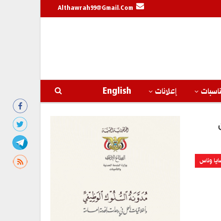
Althawrah99@gmail.com
اسبات
إعلانات
English
ايا وناس