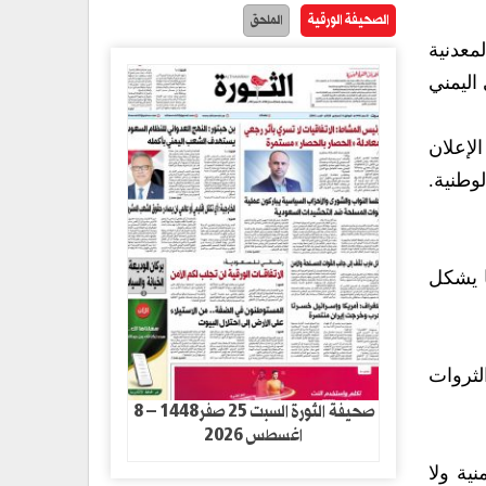
الصحيفة الورقية
الملحق
معدنية
اليمني
لإعلان
وطنية.
ا يشكل
لثروات
صحيفة الثورة السبت 25 صفر1448 – 8
اغسطس 2026
ية ولا