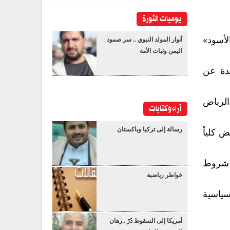
يوميات الثورة
لأسود»
أنوار المولد النبوي .. سر صمود
اليمن وثبات الأمة
يدة عن
الرياض
آراء وكتابات
رسالة إلى تركيا وباكستان
 كلياً
ض شروط
خواطر رياضية
سياسية
أمريكا إلى السقوط دُرْ ..رهان