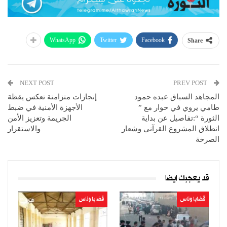
WhatsApp
Twitter
Facebook
Share
NEXT POST
PREV POST
المجاهد السباق عبده حمود
إنجازات متزامنة تعكس يقظة
طامي يروي في حوار مع ”
الأجهزة الأمنية في ضبط
الثورة “:تفاصيل عن بداية
الجريمة وتعزيز الأمن
انطلاق المشروع القرآني وشعار
والاستقرار
الصرخة
قد يعجبك ايضا
قضايا وناس
قضايا وناس