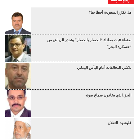
آراء وكتابات
هل تكرّر السعودية أخطاءها؟
صنعاء تثبت معادلة “الحصار بالحصار” وتحذر الرياض من
“عسكرة البحر”
تلاشي التحالفات أمام البأس اليماني
الحق الذي يخافون سماع صوته
فليشهد الثقلان