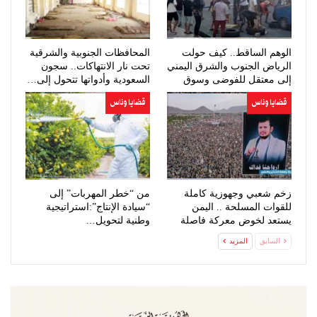
الوهم الساقط.. كيف حولت
المحافظات الجنوبية والشرقية
الرياض الجنوب والشرق اليمني
تحت نار الانتهاكات.. سجون
إلى معتقل للفوضى وسوق
السعودية وأدواتها تتحول إلى…
للنخاسة…
قضايا وناس
قضايا وناس
زخم شعبي وجهوزية كاملة
من “خطر المهربات” إلى
للقوات المسلحة .. اليمن
“سيادة الإنتاج”:استراتيجية
يستعد لخوض معركة فاصلة
وطنية لتحويل…
وحاسمة ضد…
السابق
المزيد