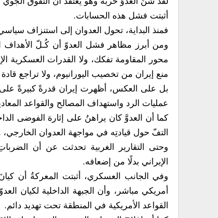
لقد شنّ العدوّ حربَه وهو يعتقد أن التفوق الجوي و
أثبتت فشل هذه الحسابات.
فمنذ البداية، تحول العدوان إلى استنزاف سياس
ومن أبرز مظاهر فشل العدوّ أن كُـلّ الأهداف الم
محور المقاومة تفكك، ولا القدرات العسكرية الإي
منع إيران من تخصيب اليورانيوم، ولا تراجع قاد
بل على العكس، أظهرت إيران قدرةً كبيرةً على
عمليات الرد واستهداف المصالح والقواعد المعادي
كما أن العدوَّ كان يراهنُ على إثارة الفوضى ال
التفّ حول قيادتِه في مواجهة العدوان الخارجي، 
وحتى التقارير الغربية تحدثت عن أن الضرباتِ
الإيراني بدلًا من إضعافه.
وفي الجانب العسكري، أثبتت المعركةُ أن كيان
أمريكي مباشر، وأن الجبهة الداخلية لكيان العد
القواعد الأمريكية في المنطقة تحت تهديد دائم.