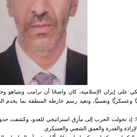
كي على إيران الإسلامية، كان واضحًا أن ترامب ونتنياهو وحل
ا وعسكريًّا ونفسيًّا، وتعيد رسم خارطة المنطقة بما يخدم ا
ا؛ إذ تحولت الحرب إلى مأزِق استراتيجي للعدو، وكشفت حدود
الإرادَة والقدرة والعمق الشعبي والعسكري.