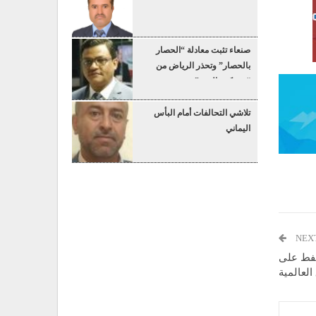
صنعاء تثبت معادلة “الحصار
بالحصار” وتحذر الرياض من
“عسكرة البحر”
تلاشي التحالفات أمام البأس
اليماني
NEX
نفط على
العالمية