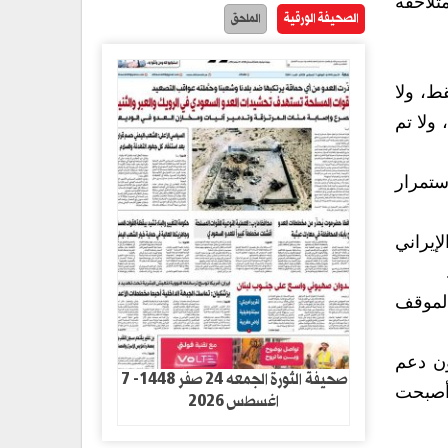
متلاحقة
الصحيفة الورقية
الملحق
قط، ولا
ولا تم
ستمرار
إيراني
الموقف
ون دعم
صحيفة الثورة الجمعه 24 صفر 1448- 7
 أصبحت
اغسطس 2026