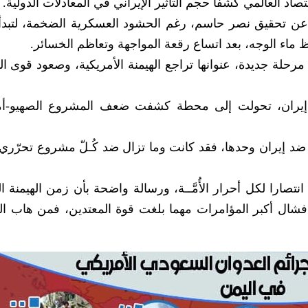
صاد العالمي كشفا حجم التأثير الإيراني في المعادلات الدولية.
عن تحقيق نصر حاسم، رغم الحشود العسكرية الضخمة، لتبدأ م
 ماء الوجه، بعد اتساع رقعة المواجهة وتعاظم الخسائر.
 مرحلة جديدة، عنوانها تراجع الهيمنة الأمريكية، وصعود قوى ا
اط إيران، تحولت إلى محطة كشفت ضعف المشروع الصهيو-أ
تكن ضد إيران وحدها، فقد كانت وما تزال ضد كُـلّ مشروع تحرّر
نتصارا لكل أحرار الأُمَّــة، ورسالة واضحة بأن زمن الهيمنة ا
إفشال أكبر المؤامرات مهما بلغت قوة المعتدين، فمن هاب الل