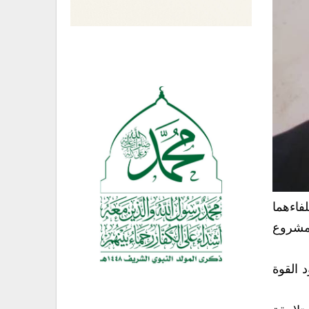
فاءهما
لمشروع
 القوة