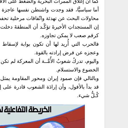
كما أن إغلاقَ الممرات البحرية والضغط على الاقت
أما سياسيًّا، فقد وجدت واشنطن نفسها عاجزة 
محاولات البحث عن تهدئة واتّفاقات مرحلية تحفظ
إن المستجداتِ الأخيرةَ تؤكّـد أن المنطقةَ دخلت
كرقم صعب لا يمكن تجاوزه.
فالحرب التي أُريد لها أن تكون بوابة لإسق
وعجزه عن فرض إرادته بالقوة.
واليوم، تدركُ شعوبُ الأُمَّــة أن المعركة لم 
الخضوع والاستسلام.
وبالتالي فإن صمود إيران ومحور المقاومة يمثل ا
قد بدأ بالأفول، وأن إرادَة الشعوب قادرة على 
كُـلُّ شيء.