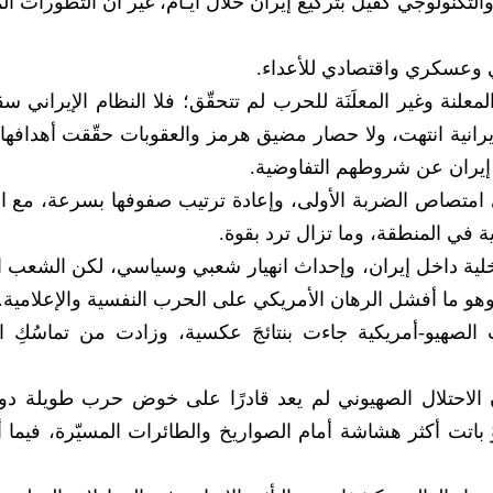
التكنولوجي كفيل بتركيع إيران خلال أَيَّـام، غير أن التطورات ال
ي وعسكري واقتصادي للأعداء.
علنة وغير المعلَنَة للحرب لم تتحقّق؛ فلا النظام الإيراني س
رانية انتهت، ولا حصار مضيق هرمز والعقوبات حقّقت أهدافها، 
ة إيران عن شروطهم التفاوضية.
 امتصاص الضربة الأولى، وإعادة ترتيب صفوفها بسرعة، مع ا
ة في المنطقة، وما تزال ترد بقوة.
داخلية داخل إيران، وإحداث انهيار شعبي وسياسي، لكن الشعب ال
وهو ما أفشل الرهان الأمريكي على الحرب النفسية والإعلامية.
 الصهيو-أمريكية جاءت بنتائجَ عكسية، وزادت من تماسُكِ 
َ الاحتلال الصهيوني لم يعد قادرًا على خوض حرب طويلة د
وّ باتت أكثر هشاشة أمام الصواريخ والطائرات المسيّرة، فيما