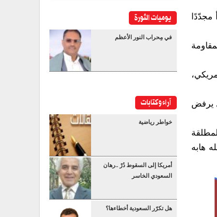
يوميات الثورة
جدّدًا
في مِحراب النور الأعظم
لمقاومة
مريكي،
آراء وكتابات
ي يرفض
خواطر رياضية
لمطلقة
ه هابه
أمريكا إلى السقوط دُرْ ..رهان
السعودي الخاسر
هل تكرّر السعودية أخطاءها؟