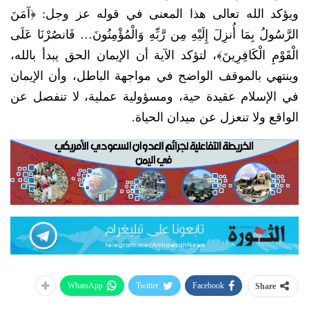
ويؤكد الله تعالى هذا المعنى في قوله عز وجل: ﴿آمَنَ
الرَّسُولُ بِمَا أُنزِلَ إِلَيْهِ مِن رَّبِّهِ وَالْمُؤْمِنُونَ… فَانصُرْنَا عَلَى
الْقَوْمِ الْكَافِرِينَ﴾، لتؤكد الآية أن الإيمان الحق يبدأ بالله،
وينتهي بالموقف الواضح في مواجهة الباطل، وأن الإيمان
في الإسلام عقيدة حية، ومسؤولية عملية، لا تنفصل عن
الواقع ولا تنعزل عن ميدان الحياة.
WhatsApp
Twitter
Facebook
Share